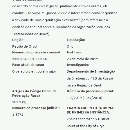
de acordo com a investigação, juntamente com os outros, ele
conduziu serviços religiosos, o que é interpretado como "organizar
a atividade de uma organização extremista" (com referência à
decisão do tribunal sobre a liquidação da organização local das
Testemunhas de Jeová)
Região:
Liquidação:
Região de Oryol
Oriol
Número do processo criminal:
Instituiu:
11707540001500164
23 de maio de 2017
Fase atual do caso:
Investigando:
O veredicto entrou em vigor
Departamento de Investigação
da Diretoria do FSB da Rússia
para a Região de Oriol
Artigos do Código Penal da
Número do processo judicial:
Federação Russa:
1-2/2019 (1-37/2018)
282.2 (1)
Número do processo judicial:
EXAMINADO PELO TRIBUNAL
DE PRIMEIRA INSTÂNCIA:
1-37/1
Zheleznodorozhniy District
Court of the City of Oryol