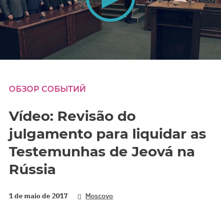
0
seconds
of
0
ОБЗОР СОБЫТИЙ
seconds
Vídeo: Revisão do
julgamento para liquidar as
Testemunhas de Jeová na
Rússia
1 de maio de 2017
Moscovo