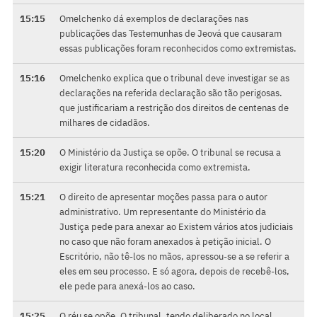
15:15
Omelchenko dá exemplos de declarações nas
publicações das Testemunhas de Jeová que causaram
essas publicações foram reconhecidos como extremistas.
15:16
Omelchenko explica que o tribunal deve investigar se as
declarações na referida declaração são tão perigosas.
que justificariam a restrição dos direitos de centenas de
milhares de cidadãos.
15:20
O Ministério da Justiça se opõe. O tribunal se recusa a
exigir literatura reconhecida como extremista.
15:21
O direito de apresentar moções passa para o autor
administrativo. Um representante do Ministério da
Justiça pede para anexar ao Existem vários atos judiciais
no caso que não foram anexados à petição inicial. O
Escritório, não tê-los no mãos, apressou-se a se referir a
eles em seu processo. E só agora, depois de recebê-los,
ele pede para anexá-los ao caso.
15:25
O réu se opõe. O tribunal, tendo deliberado no local,