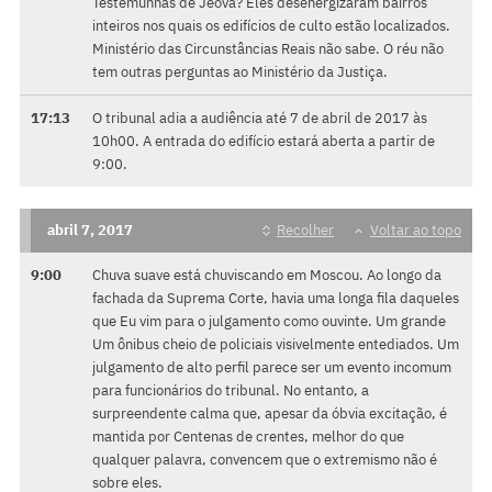
Testemunhas de Jeová? Eles desenergizaram bairros
inteiros nos quais os edifícios de culto estão localizados.
Ministério das Circunstâncias Reais não sabe. O réu não
tem outras perguntas ao Ministério da Justiça.
17:13
O tribunal adia a audiência até 7 de abril de 2017 às
10h00. A entrada do edifício estará aberta a partir de
9:00.
abril 7, 2017
Recolher
Voltar ao topo
9:00
Chuva suave está chuviscando em Moscou. Ao longo da
fachada da Suprema Corte, havia uma longa fila daqueles
que Eu vim para o julgamento como ouvinte. Um grande
Um ônibus cheio de policiais visivelmente entediados. Um
julgamento de alto perfil parece ser um evento incomum
para funcionários do tribunal. No entanto, a
surpreendente calma que, apesar da óbvia excitação, é
mantida por Centenas de crentes, melhor do que
qualquer palavra, convencem que o extremismo não é
sobre eles.