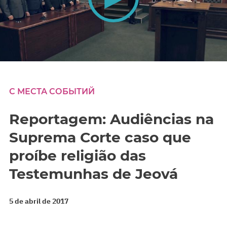
0
seconds
of
0
С МЕСТА СОБЫТИЙ
seconds
Reportagem: Audiências na
Suprema Corte caso que
proíbe religião das
Testemunhas de Jeová
5 de abril de 2017