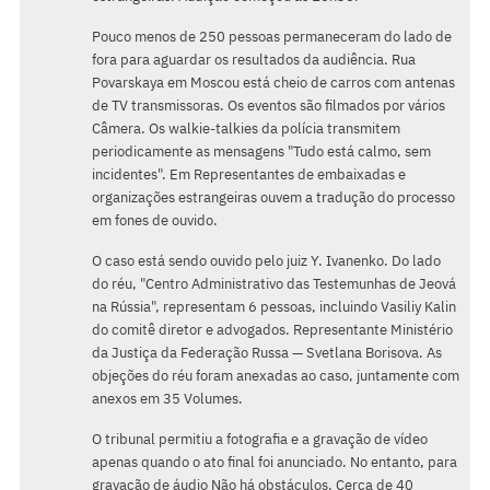
Pouco menos de 250 pessoas permaneceram do lado de
fora para aguardar os resultados da audiência. Rua
Povarskaya em Moscou está cheio de carros com antenas
de TV transmissoras. Os eventos são filmados por vários
Câmera. Os walkie-talkies da polícia transmitem
periodicamente as mensagens "Tudo está calmo, sem
incidentes". Em Representantes de embaixadas e
organizações estrangeiras ouvem a tradução do processo
em fones de ouvido.
O caso está sendo ouvido pelo juiz Y. Ivanenko. Do lado
do réu, "Centro Administrativo das Testemunhas de Jeová
na Rússia", representam 6 pessoas, incluindo Vasiliy Kalin
do comitê diretor e advogados. Representante Ministério
da Justiça da Federação Russa — Svetlana Borisova. As
objeções do réu foram anexadas ao caso, juntamente com
anexos em 35 Volumes.
O tribunal permitiu a fotografia e a gravação de vídeo
apenas quando o ato final foi anunciado. No entanto, para
gravação de áudio Não há obstáculos. Cerca de 40