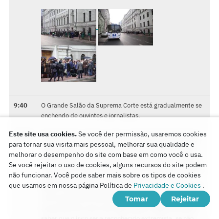
9:40
O Grande Salão da Suprema Corte está gradualmente se
enchendo de ouvintes e jornalistas.
Este site usa cookies.
Se você der permissão, usaremos cookies
10:00
O julgamento começou com as perguntas do tribunal ao
para tornar sua visita mais pessoal, melhorar sua qualidade e
representante do Ministério da Justiça. O tribunal está
melhorar o desempenho do site com base em como você o usa.
tentando lidar com o fato de que o autor acusa o Centro
Se você rejeitar o uso de cookies, alguns recursos do site podem
Administrativo de um episódio de 2014 quando, segundo
não funcionar. Você pode saber mais sobre os tipos de cookies
o Ministério, O Centro Administrativo importou para a
que usamos em nossa página Política de
Privacidade e Cookies
.
Rússia uma publicação que mais tarde seria reconhecida
como extremista Materiais. O Tribunal está interessado
Tomar
Rejeitar
na questão de como uma organização religiosa poderia
saber que o livro seria reconhecido extremista, se não