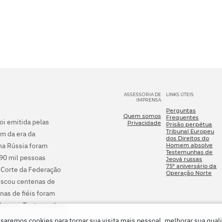
ASSESSORIA DE
LINKS ÚTEIS
IMPRENSA
Perguntas
Quem somos
Frequentes
foi emitida pelas
Privacidade
Prisão perpétua
Tribunal Europeu
m da era da
dos Direitos do
na Rússia foram
Homem absolve
Testemunhas de
290 mil pessoas
Jeová russas
75º aniversário da
 Corte da Federação
Operação Norte
fiscou centenas de
nas de fiéis foram
olveu as Testemunhas
processo criminal e
saremos cookies para tornar sua visita mais pessoal, melhorar sua qual