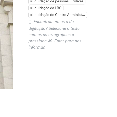
Liquidação de pessoas jurídicas
Liquidação da LRO
Liquidação do Centro Administrativo
Encontrou um erro de
digitação? Selecione o texto
com erros ortográficos e
pressione
⌘+Enter
para nos
informar.