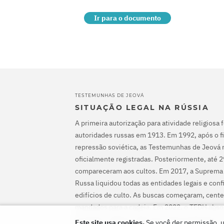
Ir para o documento
TESTEMUNHAS DE JEOVÁ
SITUAÇÃO LEGAL NA RÚSSIA
A primeira autorização para atividade religiosa 
autoridades russas em 1913. Em 1992, após o fi
repressão soviética, as Testemunhas de Jeová 
oficialmente registradas. Posteriormente, até 
compareceram aos cultos. Em 2017, a Suprema
Russa liquidou todas as entidades legais e con
edifícios de culto. As buscas começaram, cente
mandados para a cadeia. Em 2022, o TEDH abs
de Jeová, ordenou-lhes que interrompessem o 
Este site usa cookies.
Se você der permissão, u