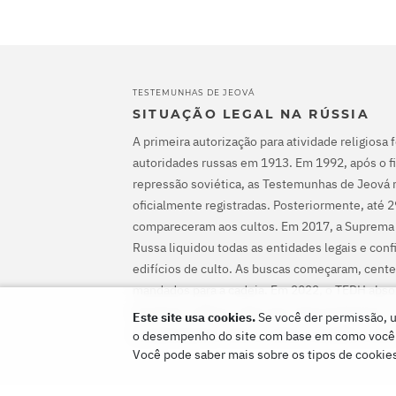
TESTEMUNHAS DE JEOVÁ
SITUAÇÃO LEGAL NA RÚSSIA
A primeira autorização para atividade religiosa 
autoridades russas em 1913. Em 1992, após o fi
repressão soviética, as Testemunhas de Jeová 
oficialmente registradas. Posteriormente, até 
compareceram aos cultos. Em 2017, a Suprema
Russa liquidou todas as entidades legais e con
edifícios de culto. As buscas começaram, cente
mandados para a cadeia. Em 2022, o TEDH abs
de Jeová, ordenou-lhes que interrompessem o 
Este site usa cookies.
Se você der permissão, u
compensassem todos os danos causados a elas
o desempenho do site com base em como você o 
Você pode saber mais sobre os tipos de cookie