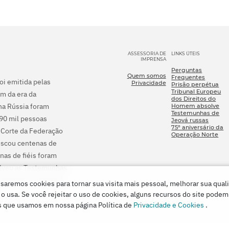
ASSESSORIA DE
LINKS ÚTEIS
IMPRENSA
Perguntas
Quem somos
Frequentes
foi emitida pelas
Privacidade
Prisão perpétua
Tribunal Europeu
m da era da
dos Direitos do
na Rússia foram
Homem absolve
Testemunhas de
290 mil pessoas
Jeová russas
75º aniversário da
 Corte da Federação
Operação Norte
fiscou centenas de
nas de fiéis foram
olveu as Testemunhas
processo criminal e
saremos cookies para tornar sua visita mais pessoal, melhorar sua qual
.
usa. Se você rejeitar o uso de cookies, alguns recursos do site podem
s que usamos em nossa página Política de
Privacidade e Cookies
.