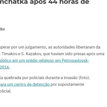
amchatka após 44 horas de
tka
erar por um julgamento, as autoridades libertaram da
. Timakov e S. Kazakov, que haviam sido presas após uma
Público em um prédio religioso em Petropavlovsk-
 2016
.
 quebrada por policiais durante a invasão (foto).
para um centro de detenção
por supostamente
licial.