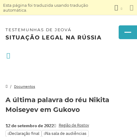
Esta página foi traduzida usando tradução
automática.
TESTEMUNHAS DE JEOVÁ
SITUAÇÃO LEGAL NA RÚSSIA
Documentos
A última palavra do réu Nikita
Moiseyev em Gukovo
Região de Rostov
12 de setembro de 2022
Declaração final
Na sala de audiências