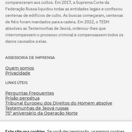
compareceram aos cultos. Em 2017, a Suprema Corte da
Federação Russa liquidou todas as entidades legais e confiscou
centenas de edifícios de culto. As buscas começaram, centenas
de fiéis foram mandados para a cadeia. Em 2022, o TEDH
absolveu as Testemunhas de Jeová, ordenou-lhes que
interrompessem o processo criminal e compensassem todos os
danos causados a elas.
ASSESSORIA DE IMPRENSA
Quem somos
Privacidade
LINKS ÚTEIS
Perguntas Frequentes
Prisão perpétua
Tribunal Europeu dos Direitos do Homem absolve
Testemunhas de Jeová russas
75º aniversário da Operação Norte
Este site usa cookies.
Se você der permissão, usaremos cookies