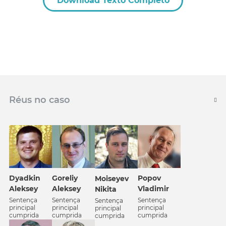
Download Texto Completo
Réus no caso
Dyadkin
Goreliy
Popov
Moiseyev
Aleksey
Aleksey
Vladimir
Nikita
Sentença
Sentença
Sentença
Sentença
principal
principal
principal
principal
cumprida
cumprida
cumprida
cumprida