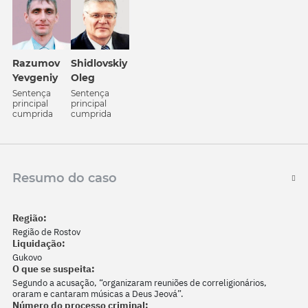
Razumov
Shidlovskiy
Yevgeniy
Oleg
Sentença
Sentença
principal
principal
cumprida
cumprida
Resumo do caso
Região:
Região de Rostov
Liquidação:
Gukovo
O que se suspeita:
Segundo a acusação, “organizaram reuniões de correligionários,
oraram e cantaram músicas a Deus Jeová”.
Número do processo criminal: