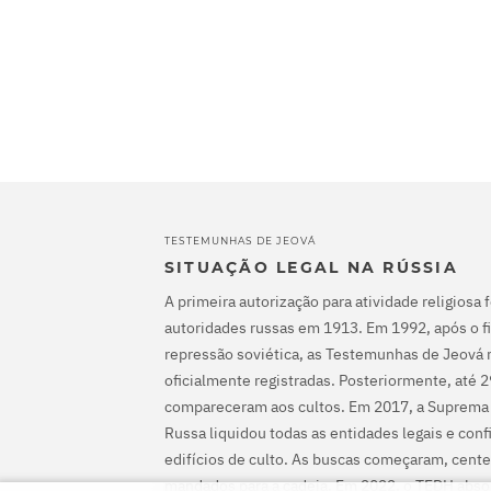
TESTEMUNHAS DE JEOVÁ
SITUAÇÃO LEGAL NA RÚSSIA
A primeira autorização para atividade religiosa 
autoridades russas em 1913. Em 1992, após o fi
repressão soviética, as Testemunhas de Jeová 
oficialmente registradas. Posteriormente, até 
compareceram aos cultos. Em 2017, a Suprema
Russa liquidou todas as entidades legais e con
edifícios de culto. As buscas começaram, cente
mandados para a cadeia. Em 2022, o TEDH abs