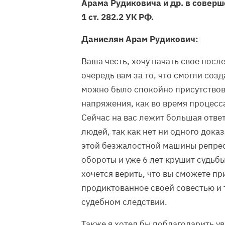
Арама Рудиковича и др. в соверш
1 ст. 282.2 УК РФ.
Даниелян Арам Рудикович:
Ваша честь, хочу начать свое посл
очередь вам за то, что смогли созд
можно было спокойно присутствов
напряжения, как во время процесса
Сейчас на вас лежит большая отве
людей, так как нет ни одного дока
этой безжалостной машины репрес
обороты и уже 6 лет крушит судьбы
хочется верить, что вы сможете п
продиктованное своей совестью и 
судебном следствии.
Также я хотел бы поблагодарить у