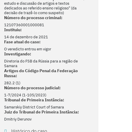
estudo e discussão de artigos e textos
dedicados ao referido ensino religioso" (da
decisão de trazê-lo como suspeito)
Número do processo criminal:
12107360001000081
Instituiu:
14 de dezembro de 2021
Fase atual do caso:
O veredicto entrou em vigor
Investigando:
Diretoria do FSB da Rússia para a região de
Samara
Artigos do Código Penal da Federação
Russa:
282.2 (1)
Número do processo judicial:
1-7/2024 (1-105/2023)
Tribunal de Primeira Instância:
Samarskiy District Court of Samara
Juiz do Tribunal de Primeira Instância:
Dmitriy Derunov
Histórico do caso