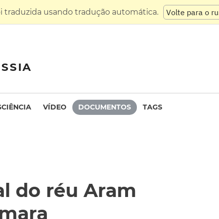
oi traduzida usando tradução automática.
Volte para o r
SSIA
SCIÊNCIA
VÍDEO
DOCUMENTOS
TAGS
al do réu Aram
amara