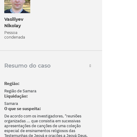
Vasiliyev
Nikolay
Pessoa
condenada
Resumo do caso
Região:
Região de Samara
Liquidação:
Samara
O que se suspeita:
De acordo com os investigadores, "reuniões
organizadas ... que consistia em sucessivas
apresentações de canções de uma coleção
especial de ensinamentos religiosos das
Testemunhas de Jeová e orações a Jeová Deus,