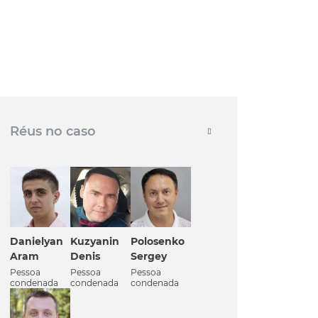
Réus no caso
Danielyan
Kuzyanin
Polosenko
Aram
Denis
Sergey
Pessoa
Pessoa
Pessoa
condenada
condenada
condenada