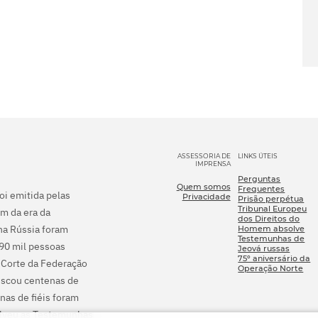
ASSESSORIA DE
LINKS ÚTEIS
IMPRENSA
Perguntas
Quem somos
Frequentes
foi emitida pelas
Privacidade
Prisão perpétua
Tribunal Europeu
m da era da
dos Direitos do
na Rússia foram
Homem absolve
Testemunhas de
290 mil pessoas
Jeová russas
75º aniversário da
 Corte da Federação
Operação Norte
fiscou centenas de
nas de fiéis foram
olveu as Testemunhas