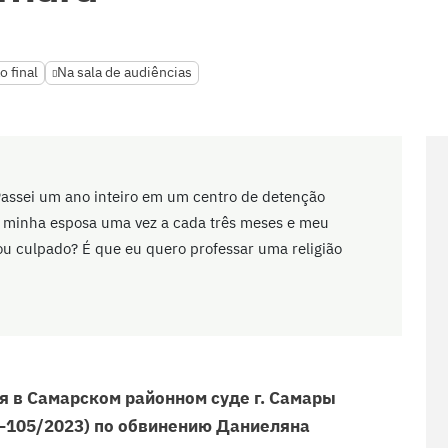
o final
Na sala de audiências
 "Passei um ano inteiro em um centro de detenção
vi minha esposa uma vez a cada três meses e meu
sou culpado? É que eu quero professar uma religião
я в Самарском районном суде г. Самары
(1–105/2023) по обвинению Даниеляна