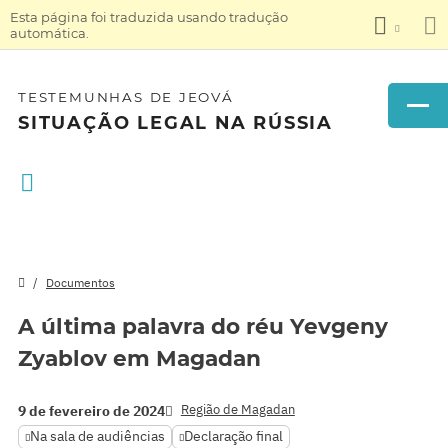
Esta página foi traduzida usando tradução
automática.
TESTEMUNHAS DE JEOVÁ
SITUAÇÃO LEGAL NA RÚSSIA
Documentos
A última palavra do réu Yevgeny
Zyablov em Magadan
Região de Magadan
9 de fevereiro de 2024
Na sala de audiências
Declaração final