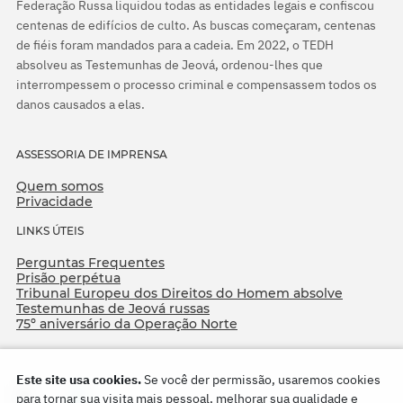
Federação Russa liquidou todas as entidades legais e confiscou
centenas de edifícios de culto. As buscas começaram, centenas
de fiéis foram mandados para a cadeia. Em 2022, o TEDH
absolveu as Testemunhas de Jeová, ordenou-lhes que
interrompessem o processo criminal e compensassem todos os
danos causados a elas.
ASSESSORIA DE IMPRENSA
Quem somos
Privacidade
LINKS ÚTEIS
Perguntas Frequentes
Prisão perpétua
Tribunal Europeu dos Direitos do Homem absolve
Testemunhas de Jeová russas
75º aniversário da Operação Norte
Este site usa cookies.
Se você der permissão, usaremos cookies
para tornar sua visita mais pessoal, melhorar sua qualidade e