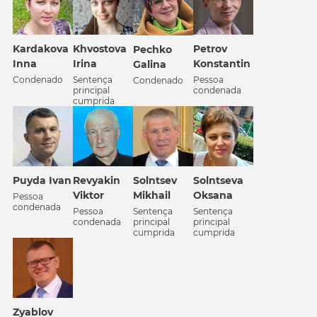
Kardakova
Khvostova
Petrov
Pechko
Inna
Irina
Konstantin
Galina
Condenado
Sentença
Pessoa
Condenado
principal
condenada
cumprida
Puyda Ivan
Revyakin
Solntsev
Solntseva
Viktor
Mikhail
Oksana
Pessoa
condenada
Pessoa
Sentença
Sentença
condenada
principal
principal
cumprida
cumprida
Zyablov