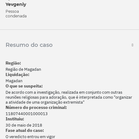
Yevgeniy
Pessoa
condenada
Resumo do caso
Região:
Região de Magadan
Liquidação:
Magadan
O que se suspeita:
De acordo com a investigação, realizada em conjunto com outras
reuniões religiosas para adoração, que é interpretada como "organizar
a atividade de uma organização extremista"
Número do processo criminal:
11807440001000013
Instituiu:
30 de maio de 2018
Fase atual do caso:
O veredicto entrou em vigor