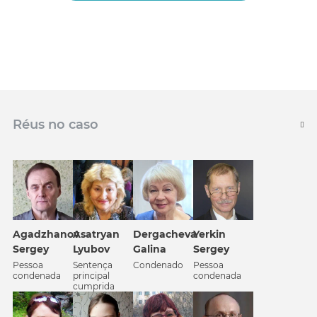
Réus no caso
Agadzhanov
Asatryan
Dergacheva
Yerkin
Sergey
Lyubov
Galina
Sergey
Pessoa
Sentença
Condenado
Pessoa
condenada
principal
condenada
cumprida