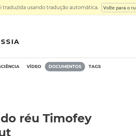
oi traduzida usando tradução automática.
Volte para o r
SSIA
SCIÊNCIA
VÍDEO
DOCUMENTOS
TAGS
 do réu Timofey
ut