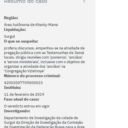
Resumo do caso
Região:
Área Autônoma de Khanty-Mansi
Liquidação:
Surgut
O que se suspeita:
proferiu discursos, empenhou-se na atividade de
pregação pública com as Testemunhas de Jeová
locais, dirigiu reuniões com 'pioneiros', 'anciãos'
e 'servos ministeriais', inclusive com o objetivo de
organizar a atividade dos 'anciãos' na
'Congregação Vzletnoye'
Número do processo criminal:
42002007709000023
Instituiu:
11 de fevereiro de 2019
Fase atual do caso:
O veredicto entrou em vigor
Investigando:
Departamento de Investigação da cidade de
Surgut da Direção de Investigação da Comissão
de Investigação da Federação Russa para a Área