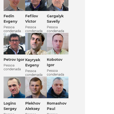
Fedin
Fefilov
Gargalyk
Evgeny
Victor
Saveliy
Pessoa
Pessoa
Pessoa
condenada
condenada
condenada
Petrov Igor
Kobotov
Kayryak
Igor
Evgeny
Pessoa
condenada
Pessoa
Pessoa
condenada
condenada
Logins
Plekhov
Romashov
Sergey
Aleksey
Paul