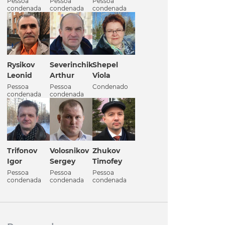
Pessoa
Pessoa
Pessoa
condenada
condenada
condenada
Rysikov
Severinchik
Shepel
Leonid
Arthur
Viola
Pessoa
Pessoa
Condenado
condenada
condenada
Trifonov
Volosnikov
Zhukov
Igor
Sergey
Timofey
Pessoa
Pessoa
Pessoa
condenada
condenada
condenada