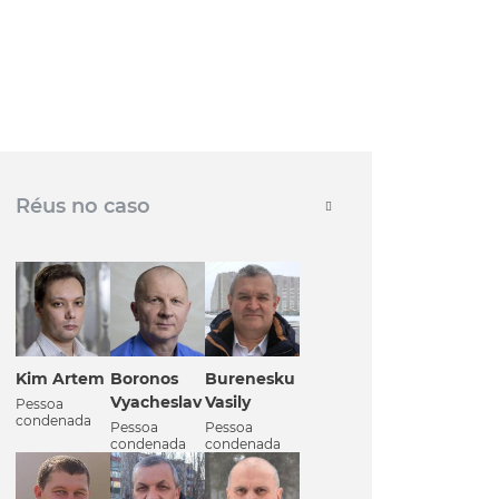
Réus no caso
Kim Artem
Boronos
Burenesku
Vyacheslav
Vasily
Pessoa
condenada
Pessoa
Pessoa
condenada
condenada