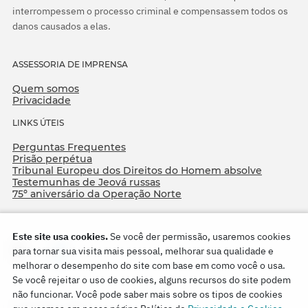
interrompessem o processo criminal e compensassem todos os
danos causados a elas.
ASSESSORIA DE IMPRENSA
Quem somos
Privacidade
LINKS ÚTEIS
Perguntas Frequentes
Prisão perpétua
Tribunal Europeu dos Direitos do Homem absolve
Testemunhas de Jeová russas
75º aniversário da Operação Norte
Este site usa cookies.
Se você der permissão, usaremos cookies
para tornar sua visita mais pessoal, melhorar sua qualidade e
melhorar o desempenho do site com base em como você o usa.
Se você rejeitar o uso de cookies, alguns recursos do site podem
não funcionar. Você pode saber mais sobre os tipos de cookies
Copyright © 2026