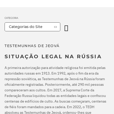
CATEGORIA
Categorias do Site
TESTEMUNHAS DE JEOVÁ
SITUAÇÃO LEGAL NA RÚSSIA
A primeira autorização para atividade religiosa foi emitida pelas
autoridades russas em 1913. Em 1992, após o fim da era da
repressão soviética, as Testemunhas de Jeová na Rússia foram
oficialmente registradas. Posteriormente, até 290 mil pessoas
compareceram aos cultos. Em 2017, a Suprema Corte da
Federação Russa liquidou todas as entidades legais e confiscou
centenas de edifícios de culto. As buscas começaram, centenas
de fiéis foram mandados para a cadeia. Em 2022, o TEDH
absolveu as Testemunhas de Jeová, ordenou-lhes que