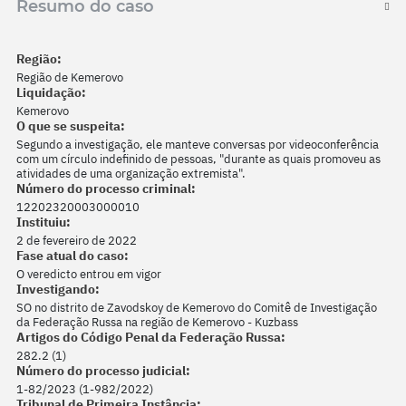
Resumo do caso
Região:
Região de Kemerovo
Liquidação:
Kemerovo
O que se suspeita:
Segundo a investigação, ele manteve conversas por videoconferência
com um círculo indefinido de pessoas, "durante as quais promoveu as
atividades de uma organização extremista".
Número do processo criminal:
12202320003000010
Instituiu:
2 de fevereiro de 2022
Fase atual do caso:
O veredicto entrou em vigor
Investigando:
SO no distrito de Zavodskoy de Kemerovo do Comitê de Investigação
da Federação Russa na região de Kemerovo - Kuzbass
Artigos do Código Penal da Federação Russa:
282.2 (1)
Número do processo judicial:
1-82/2023 (1-982/2022)
Tribunal de Primeira Instância: