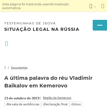
Esta página foi traduzida usando tradução
automática.
TESTEMUNHAS DE JEOVÁ
SITUAÇÃO LEGAL NA RÚSSIA
Documentos
A última palavra do réu Vladimir
Baikalov em Kemerovo
Região de Kemerovo
23 de outubro de 2023
Na sala de audiências
Declaração final
Idoso