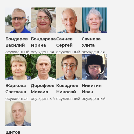
Бондарев
Бондарева
Сачнев
Сачнева
Василий
Ирина
Сергей
Улита
осужденный
осужденная
осужденный
осужденная
Жаркова
Дорофеев
Коваднев
Никитин
Светлана
Михаил
Николай
Иван
осужденная
осужденный
осужденный
осужденный
Шитов