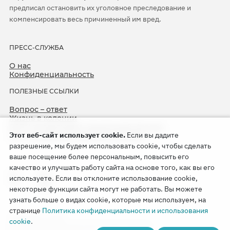
предписал остановить их уголовное преследование и
компенсировать весь причиненный им вред.
ПРЕСС-СЛУЖБА
О нас
Конфиденциальность
ПОЛЕЗНЫЕ ССЫЛКИ
Вопрос – ответ
Жизнь в колонии
ЕСПЧ оправдывает Свидетелей Иеговы
Этот веб-сайт использует cookie.
Если вы дадите
75-я годовщина операции «Север»
разрешение, мы будем использовать cookie, чтобы сделать
ваше посещение более персональным, повысить его
качество и улучшать работу сайта на основе того, как вы его
используете. Если вы отклоните использование cookie,
некоторые функции сайта могут не работать. Вы можете
узнать больше о видах cookie, которые мы используем, на
странице
Политика конфиденциальности и использования
Copyright © 2026
cookie
.
Watch Tower Bible and Tract Society of Korea.