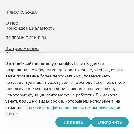
ПРЕСС-СЛУЖБА
О нас
Конфиденциальность
ПОЛЕЗНЫЕ ССЫЛКИ
Вопрос – ответ
Жизнь в колонии
ЕСПЧ оправдывает Свидетелей Иеговы
Этот веб-сайт использует cookie.
Если вы дадите
75-я годовщина операции «Север»
разрешение, мы будем использовать cookie, чтобы сделать
ваше посещение более персональным, повысить его
качество и улучшать работу сайта на основе того, как вы его
используете. Если вы отклоните использование cookie,
некоторые функции сайта могут не работать. Вы можете
узнать больше о видах cookie, которые мы используем, на
странице
Политика конфиденциальности и использования
Copyright © 2026
cookie
.
Watch Tower Bible and Tract Society of Korea.
Принять
Отклонить
Все права сохраняются.