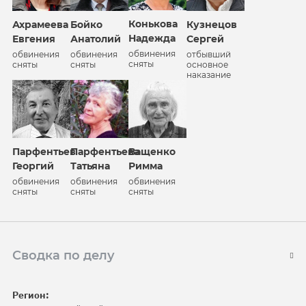
Конькова
Ахрамеева
Бойко
Кузнецов
Надежда
Евгения
Анатолий
Сергей
обвинения
обвинения
обвинения
отбывший
сняты
сняты
сняты
основное
наказание
Парфентьев
Парфентьева
Ващенко
Георгий
Татьяна
Римма
обвинения
обвинения
обвинения
сняты
сняты
сняты
Сводка по делу
Регион: