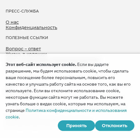
ПРЕСС-СЛУЖБА
О нас
Конфиденциальность
ПОЛЕЗНЫЕ ССЫЛКИ
Вопрос – ответ
Жизнь в колонии
ЕСПЧ оправдывает Свидетелей Иеговы
Этот веб-сайт использует cookie.
Если вы дадите
75-я годовщина операции «Север»
разрешение, мы будем использовать cookie, чтобы сделать
ваше посещение более персональным, повысить его
качество и улучшать работу сайта на основе того, как вы его
используете. Если вы отклоните использование cookie,
некоторые функции сайта могут не работать. Вы можете
узнать больше о видах cookie, которые мы используем, на
странице
Политика конфиденциальности и использования
Copyright © 2026
cookie
.
Watch Tower Bible and Tract Society of Korea.
Принять
Отклонить
Все права сохраняются.