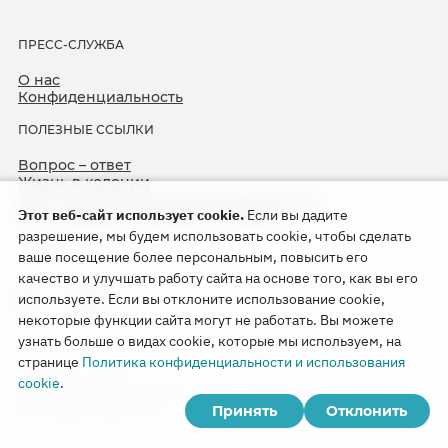
ПРЕСС-СЛУЖБА
О нас
Конфиденциальность
ПОЛЕЗНЫЕ ССЫЛКИ
Вопрос – ответ
Жизнь в колонии
ЕСПЧ оправдывает Свидетелей Иеговы
Этот веб-сайт использует cookie.
Если вы дадите
75-я годовщина операции «Север»
разрешение, мы будем использовать cookie, чтобы сделать
ваше посещение более персональным, повысить его
качество и улучшать работу сайта на основе того, как вы его
используете. Если вы отклоните использование cookie,
некоторые функции сайта могут не работать. Вы можете
узнать больше о видах cookie, которые мы используем, на
странице
Политика конфиденциальности и использования
Copyright © 2026
cookie
.
Watch Tower Bible and Tract Society of Korea.
Принять
Отклонить
Все права сохраняются.