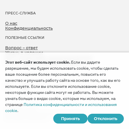
ПРЕСС-СЛУЖБА
О нас
Конфиденциальность
ПОЛЕЗНЫЕ ССЫЛКИ
Вопрос – ответ
Жизнь в колонии
ЕСПЧ оправдывает Свидетелей Иеговы
Этот веб-сайт использует cookie.
Если вы дадите
75-я годовщина операции «Север»
разрешение, мы будем использовать cookie, чтобы сделать
ваше посещение более персональным, повысить его
качество и улучшать работу сайта на основе того, как вы его
используете. Если вы отклоните использование cookie,
некоторые функции сайта могут не работать. Вы можете
узнать больше о видах cookie, которые мы используем, на
странице
Политика конфиденциальности и использования
Copyright © 2026
cookie
.
Watch Tower Bible and Tract Society of Korea.
Принять
Отклонить
Все права сохраняются.