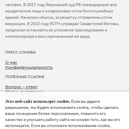
человек. В 2017 году Верховный суд РФ ликвидировал все
юридические лица и конфисковал сотни богослужебных
зданий. Начались обыски, за решетку отправлены сотни
верующих. В 2022 году ЕСПЧ оправдал Свидетелей Иеговы,
предписал остановить их уголовное преследование и
компенсировать весь причиненный им вред.
ПРЕСС-СЛУЖБА
О нас
Конфиденциальность
ПОЛЕЗНЫЕ ССЫЛКИ
Вопрос – ответ
Жизнь в колонии
ЕСПЧ оправдывает Свидетелей Иеговы
Этот веб-сайт использует cookie.
Если вы дадите
75-я годовщина операции «Север»
разрешение, мы будем использовать cookie, чтобы сделать
ваше посещение более персональным, повысить его
качество и улучшать работу сайта на основе того, как вы его
используете. Если вы отклоните использование cookie,