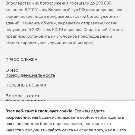
Впоследствии их богослужения посещали до 290 000
человек. В 2017 году Верховный суд РФ ликвидировал все
юридические лица и конфисковал сотни богослужебных
зданий. Начались обыски, за решетку отправлены сотни
верующих. В 2022 году ЕСПЧ оправдал Свидетелей Иеговы,
предписал остановить их уголовное преследование и
компенсировать весь причиненный им вред.
ПРЕСС-СЛУЖБА
О нас
Конфиденциальность
ПОЛЕЗНЫЕ ССЫЛКИ
Вопрос – ответ
Жизнь в колонии
ЕСПЧ оправдывает Свидетелей Иеговы
Этот веб-сайт использует cookie.
Если вы дадите
75-я годовщина операции «Север»
разрешение, мы будем использовать cookie, чтобы сделать
ваше посещение более персональным, повысить его
качество и улучшать работу сайта на основе того, как вы его