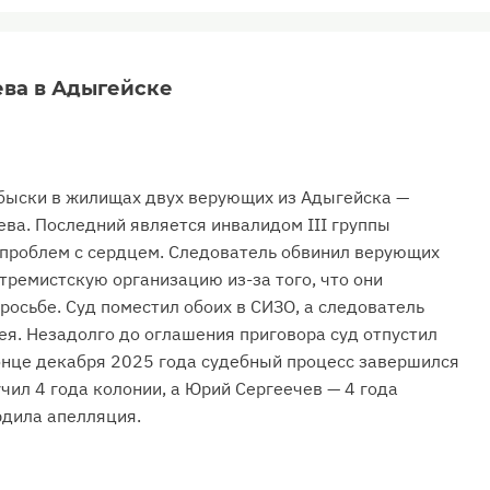
ева в Адыгейске
обыски в жилищах двух верующих из Адыгейска —
ва. Последний является инвалидом III группы
а проблем с сердцем. Следователь обвинил верующих
тремистскую организацию из-за того, что они
росьбе. Суд поместил обоих в СИЗО, а следователь
ея. Незадолго до оглашения приговора суд отпустил
онце декабря 2025 года судебный процесс завершился
чил 4 года колонии, а Юрий Сергеечев — 4 года
рдила апелляция.