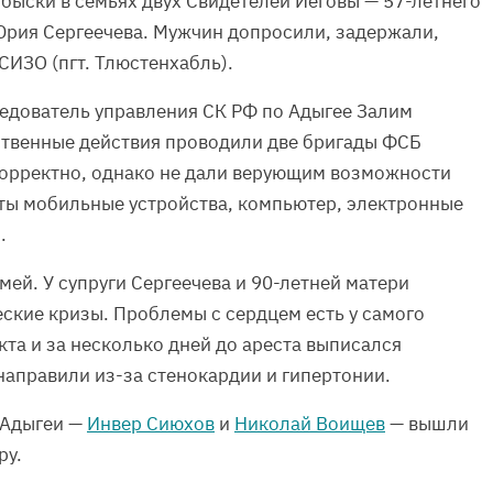
быски в семьях двух Свидетелей Иеговы — 57-летнего
Юрия Сергеечева. Мужчин допросили, задержали,
СИЗО (пгт. Тлюстенхабль).
едователь управления СК РФ по Адыгее Залим
ственные действия проводили две бригады ФСБ
корректно, однако не дали верующим возможности
ты мобильные устройства, компьютер, электронные
.
мей. У супруги Сергеечева и 90-летней матери
ские кризы. Проблемы с сердцем есть у самого
кта и за несколько дней до ареста выписался
 направили из-за стенокардии и гипертонии.
 Адыгеи —
Инвер Сиюхов
и
Николай Воищев
— вышли
ру.