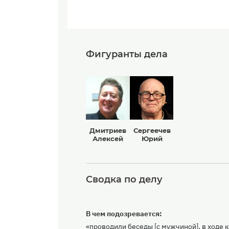
Фигуранты дела
Дмитриев
Сергеечев
Алексей
Юрий
Сводка по делу
В чем подозревается:
«проводили беседы [с мужчиной], в ходе к