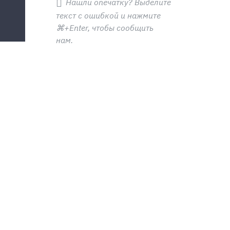
Нашли опечатку? Выделите
текст с ошибкой и нажмите
⌘+Enter
, чтобы сообщить
нам.