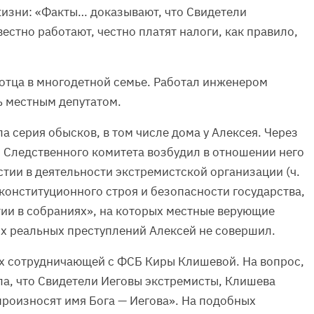
изни: «Факты… доказывают, что Свидетели
естно работают, честно платят налоги, как правило,
отца в многодетной семье. Работал инженером
ь местным депутатом.
а серия обысков, в том числе дома у Алексея. Через
 Следственного комитета возбудил в отношении него
астии в деятельности экстремистской организации (ч.
в конституционного строя и безопасности государства,
тии в собраниях», на которых местные верующие
х реальных преступлений Алексей не совершил.
ях сотрудничающей с ФСБ Киры Клишевой. На вопрос,
ла, что Свидетели Иеговы экстремисты, Клишева
 произносят имя Бога — Иегова». На подобных