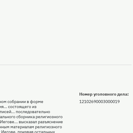
Номер уголовного дела:
ном собрании в форме
12102690003000019
я... состоящего из
писей... последовательно
ального сборника религиозного
Иегове... высказал разъяснение
нным материалам религиозного
у Иегове, призвав остальных