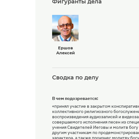
Фигуранты дела
Ершов
Алексей
Сводка по делу
В чем подозревается:
«принял участие в закрытом конспиратив
коллективного религиозного богослужени
воспроизведения аудиозаписей и видеоза
совершаемого исполнения песен из специ
учения Свидетелей Иеговы и молитв богу 
другим участникам по продемонстрирова
характера, а также произнес молитву бог