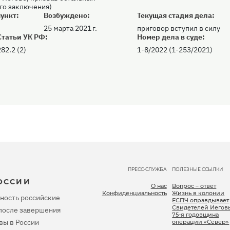
ого заключения)
ункт:
Возбуждено:
Текущая стадия дела:
25 марта 2021 г.
приговор вступил в силу
Статьи УК РФ:
Номер дела в суде:
82.2 (2)
1-8/2022 (1-253/2021)
ПРЕСС-СЛУЖБА
ПОЛЕЗНЫЕ ССЫЛКИ
ОССИИ
О нас
Вопрос – ответ
Конфиденциальность
Жизнь в колонии
ность российские
ЕСПЧ оправдывает
Свидетелей Иегов
, после завершения
75-я годовщина
вы в России
операции «Север»