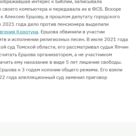
зображавшая интерес к Библии, записывала
 своего компьютера и передавала их в ФСБ. Вскоре
 к Алексею Ершову, в прошлом депутату городского
е 2021 года дело против пенсионера выделили
вгения Коротуна
. Ершова обвинили в участии
итв и исполнении религиозных песен. В июле 2021 года
ой суд Томской области, его рассматривал судья Ялчин
считать Ершова организатором, а не участником
ачить ему наказание в виде 5 лет лишения свободы.
Ершова к 3 годам колонии общего режима. Его взяли
022 года апелляционный суд заменил приговор