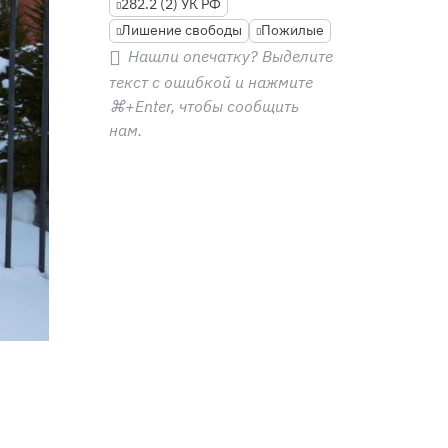
282.2 (2) УК РФ
Лишение свободы
Пожилые
Нашли опечатку? Выделите
текст с ошибкой и нажмите
⌘+Enter
, чтобы сообщить
нам.