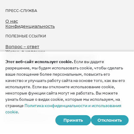
ПРЕСС-СЛУЖБА
О нас
Конфиденциальность
ПОЛЕЗНЫЕ ССЫЛКИ
Вопрос – ответ
Жизнь в колонии
ЕСПЧ оправдывает Свидетелей Иеговы
Этот веб-сайт использует cookie.
Если вы дадите
75-я годовщина операции «Север»
разрешение, мы будем использовать cookie, чтобы сделать
ваше посещение более персональным, повысить его
качество и улучшать работу сайта на основе того, как вы его
используете. Если вы отклоните использование cookie,
некоторые функции сайта могут не работать. Вы можете
узнать больше о видах cookie, которые мы используем, на
странице
Политика конфиденциальности и использования
Copyright © 2026
cookie
.
Watch Tower Bible and Tract Society of Korea.
Принять
Отклонить
Все права сохраняются.