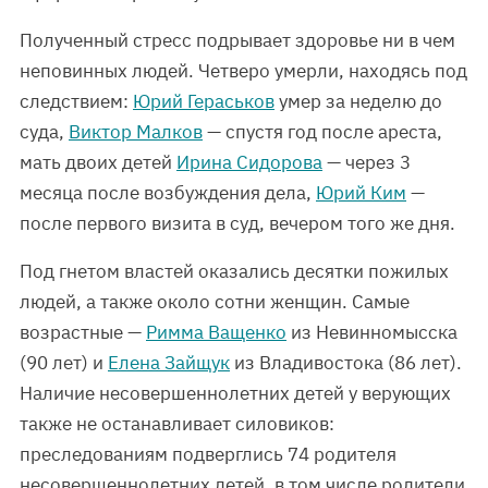
Полученный стресс подрывает здоровье ни в чем
неповинных людей. Четверо умерли, находясь под
следствием:
Юрий Гераськов
умер за неделю до
суда,
Виктор Малков
— спустя год после ареста,
мать двоих детей
Ирина Сидорова
— через 3
месяца после возбуждения дела,
Юрий Ким
—
после первого визита в суд, вечером того же дня.
Под гнетом властей оказались десятки пожилых
людей, а также около сотни женщин. Самые
возрастные —
Римма Ващенко
из Невинномысска
(90 лет) и
Елена Зайщук
из Владивостока (86 лет).
Наличие несовершеннолетних детей у верующих
также не останавливает силовиков:
преследованиям подверглись 74 родителя
несовершеннолетних детей, в том числе родители