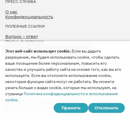
ПРЕСС-СЛУЖБА
О нас
Конфиденциальность
ПОЛЕЗНЫЕ ССЫЛКИ
Вопрос – ответ
Жизнь в колонии
ЕСПЧ оправдывает Свидетелей Иеговы
Этот веб-сайт использует cookie.
Если вы дадите
75-я годовщина операции «Север»
разрешение, мы будем использовать cookie, чтобы сделать
ваше посещение более персональным, повысить его
качество и улучшать работу сайта на основе того, как вы его
используете. Если вы отклоните использование cookie,
некоторые функции сайта могут не работать. Вы можете
узнать больше о видах cookie, которые мы используем, на
странице
Политика конфиденциальности и использования
Copyright © 2026
cookie
.
Watch Tower Bible and Tract Society of Korea.
Принять
Отклонить
Все права сохраняются.