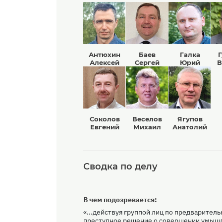
Антюхин
Баев
Галка
Алексей
Сергей
Юрий
В
Соколов
Веселов
Ягупов
Евгений
Михаил
Анатолий
Сводка по делу
В чем подозревается:
«...действуя группой лиц по предварительн
преступное решение о совершении умыш