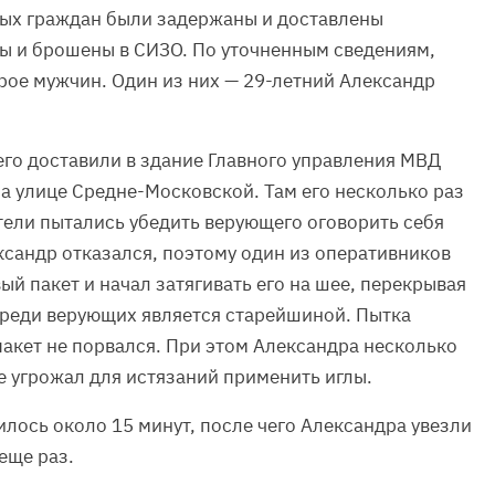
ных граждан были задержаны и доставлены
ны и брошены в СИЗО. По уточненным сведениям,
рое мужчин. Один из них — 29-летний Александр
его доставили в здание Главного управления МВД
а улице Средне-Московской. Там его несколько раз
тели пытались убедить верующего оговорить себя
ксандр отказался, поэтому один из оперативников
ый пакет и начал затягивать его на шее, перекрывая
 среди верующих является старейшиной. Пытка
пакет не порвался. При этом Александра несколько
е угрожал для истязаний применить иглы.
лось около 15 минут, после чего Александра увезли
еще раз.