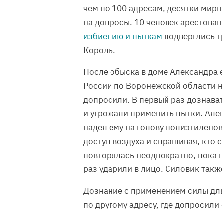
чем по 100 адресам, десятки мир
на допросы. 10 человек арестова
избиению и пыткам
подверглись т
Король.
После обыска в доме Александра 
России по Воронежской области н
допросили. В первый раз дознава
и угрожали применить пытки. Але
надел ему на голову полиэтиленов
доступ воздуха и спрашивая, кто
повторялась неоднократно, пока 
раз ударили в лицо. Силовик такж
Дознание с применением силы дли
по другому адресу, где допросили 