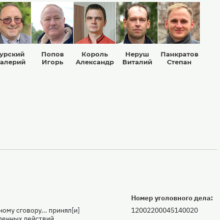
Гурский
Попов
Король
Неруш
Панкратов
алерий
Игорь
Александр
Виталий
Степан
Номер уголовного дела:
ому сговору... принял[и]
12002200045140020
ленных действий