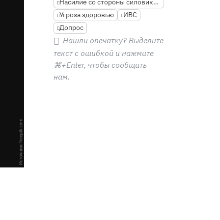
Насилие со стороны силовиков
Угроза здоровью
ИВС
Допрос
Нашли опечатку? Выделите
текст с ошибкой и нажмите
⌘+Enter
, чтобы сообщить
нам.