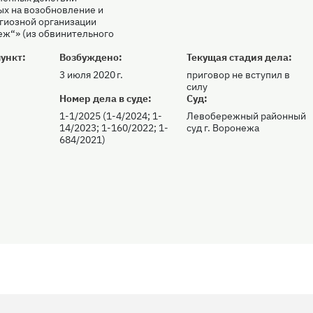
ых на возобновление и
гиозной организации
еж“» (из обвинительного
ункт:
Возбуждено:
Текущая стадия дела:
3 июля 2020 г.
приговор не вступил в
силу
:
Номер дела в суде:
Суд:
1-1/2025 (1-4/2024; 1-
Левобережный районный
14/2023; 1-160/2022; 1-
суд г. Воронежа
684/2021)