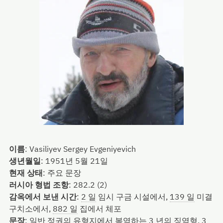
이름
:
Vasiliyev Sergey Evgeniyevich
생년월일
:
1951년 5월 21일
현재 상태
:
주요 문장
러시아 형법 조항
:
282.2 (2)
감옥에서 보낸 시간
:
2 일
임시 구금 시설에서,
139 일
미결
구치소에서,
882 일
집에서 체포
문장
:
일반 정권의 유형지에서 복역하는 3 년의 징역형, 3