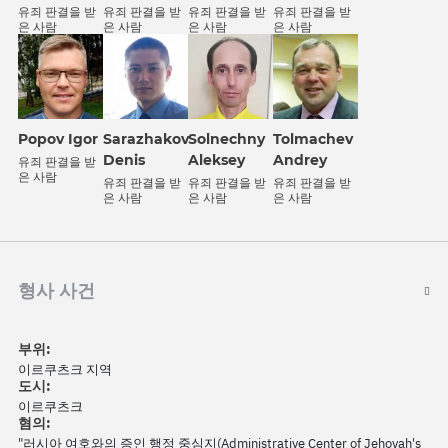
유죄 판결을 받
유죄 판결을 받
유죄 판결을 받
유죄 판결을 받
은 사람
은 사람
은 사람
은 사람
Solnechny
Popov Igor
Sarazhakov
Tolmachev
Aleksey
Denis
Andrey
유죄 판결을 받
은 사람
유죄 판결을 받
유죄 판결을 받
유죄 판결을 받
은 사람
은 사람
은 사람
형사 사건
부위:
이르쿠츠크 지역
도시:
이르쿠츠크
혐의:
"러시아 여호와의 증인 행정 중심지(Administrative Center of Jehovah's