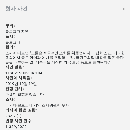
형사 사건
부위:
볼로그다 지역
도시:
볼로그다
혐의:
조사에 따르면 "그들은 적극적인 조치를 취했습니다 ... 집회 소집, 이러한
집회에서 종교 연설과 예배를 조직하는 일, 극단주의적 내용을 담은 출판
물을 배부하는 일, 기부금을 가장한 기금 모금 등으로 표현된다."
사건 번호:
11902190029061043
사건이 시작됨:
2019년 12월 19일
진행 단계:
판결이 발효되었습니다
조사:
러시아 볼로그다 지역 조사위원회 수사국
러시아 형법 조항:
282.2 (1)
법정 사건 건수:
1-389/2022