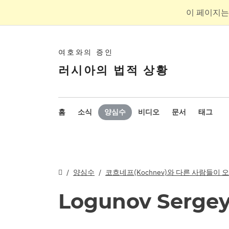
이 페이지는
여호와의 증인
러시아의 법적 상황
홈
소식
양심수
비디오
문서
태그
양심수
코흐네프(Kochnev)와 다른 사람들이 오
Logunov Serge