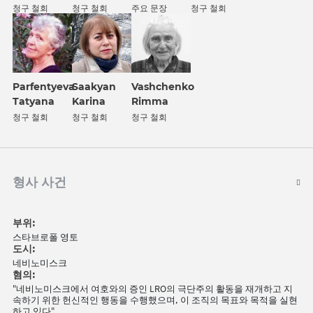
청구 철회
청구 철회
주요 문장
청구 철회
Parfentyeva
Saakyan
Vashchenko
Tatyana
Karina
Rimma
청구 철회
청구 철회
청구 철회
형사 사건
부위:
스타브로폴 영토
도시:
네비노미스크
혐의:
"네비노미스크에서 여호와의 증인 LRO의 극단주의 활동을 재개하고 지
속하기 위한 헌신적인 행동을 수행했으며, 이 조직의 목표와 목적을 실현
하고 있다"