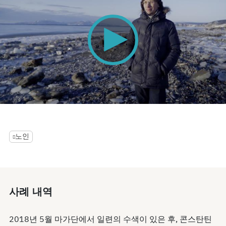
0
seconds
of
0
노인
seconds
사례 내역
2018년 5월 마가단에서 일련의 수색이 있은 후, 콘스탄틴