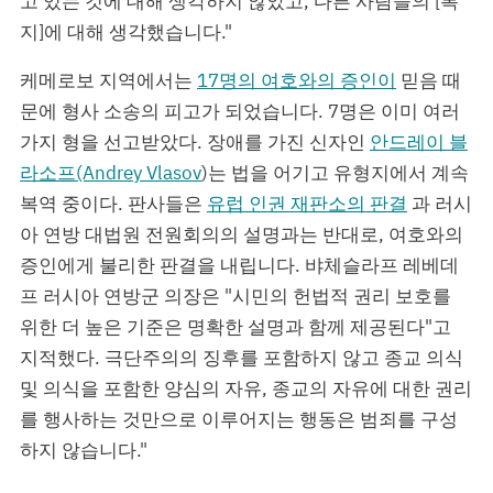
고 있는 것에 대해 생각하지 않았고, 다른 사람들의 [복
지]에 대해 생각했습니다."
케메로보 지역에서는
17명의 여호와의 증인이
믿음 때
문에 형사 소송의 피고가 되었습니다. 7명은 이미 여러
가지 형을 선고받았다. 장애를 가진 신자인
안드레이 블
라소프(Andrey Vlasov
)는 법을 어기고 유형지에서 계속
복역 중이다. 판사들은
유럽 인권 재판소의 판결
과 러시
아 연방 대법원 전원회의의 설명과는 반대로, 여호와의
증인에게 불리한 판결을 내립니다. 뱌체슬라프 레베데
프 러시아 연방군 의장은 "시민의 헌법적 권리 보호를
위한 더 높은 기준은 명확한 설명과 함께 제공된다"고
지적했다. 극단주의의 징후를 포함하지 않고 종교 의식
및 의식을 포함한 양심의 자유, 종교의 자유에 대한 권리
를 행사하는 것만으로 이루어지는 행동은 범죄를 구성
하지 않습니다."