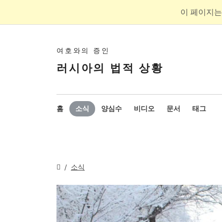
이 페이지는
여호와의 증인
러시아의 법적 상황
홈
소식
양심수
비디오
문서
태그
소식