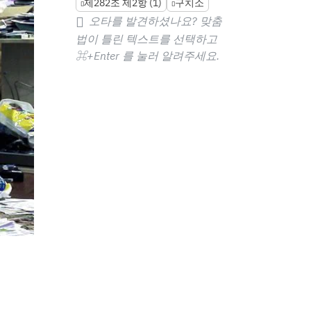
제282조 제2항 (1)
구치소
오타를 발견하셨나요? 맞춤
법이 틀린 텍스트를 선택하고
⌘+Enter
를 눌러 알려주세요.