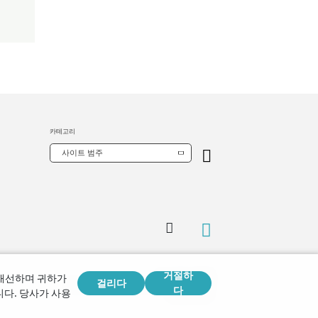
카테고리
사이트 범주
거절하
Copyright © 2026
 개선하며 귀하가
걸리다
Watch Tower Bible and Tract Society of Korea.
다
다. 당사가 사용
모든 권리 보유.