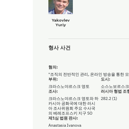
Yakovlev
Yuriy
형사 사건
혐의:
"조직의 전반적인 관리, 온라인 방송을 통한 모
부위:
도시:
크라스노야르스크 영토
소스노보르스
조사:
러시아 형법 조
크라스노야르스크 영토와 하
282.2 (1)
카시아 공화국에 대한 러시
아 조사위원회 주요 수사국
의 베레조프스키 지구 SO
제1심 법원 판사:
Anastasia Ivanova