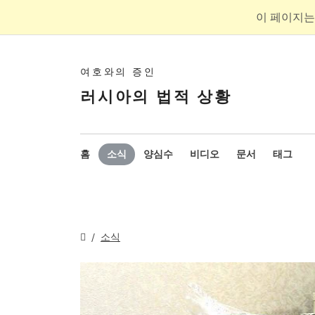
이 페이지는
여호와의 증인
러시아의 법적 상황
홈
소식
양심수
비디오
문서
태그
소식