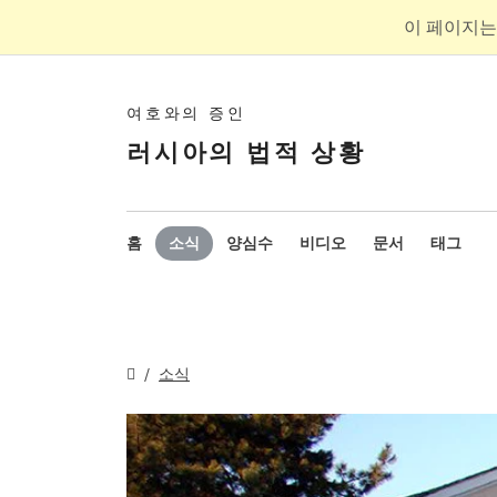
이 페이지는
여호와의 증인
러시아의 법적 상황
홈
소식
양심수
비디오
문서
태그
소식