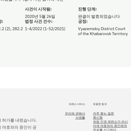
사건이 시작됨:
진행 단계:
2020년 5월 26일
판결이 발효되었습니다
항:
법정 사건 건수:
궁정:
.2 (2), 282.2
1-4/2022 (1-52/2021)
Vyazemskiy District Court
of the Khabarovsk Territory
프레스 서비스
유용한 링크
우리에 관해서
자주 묻는 질문
사생활
종신형
의 허가를 내렸습니다.
유럽 인권 재판소가 러시
아계 여호와의 증인에게
의 여호와의 증인이 공
무죄를 선고하다