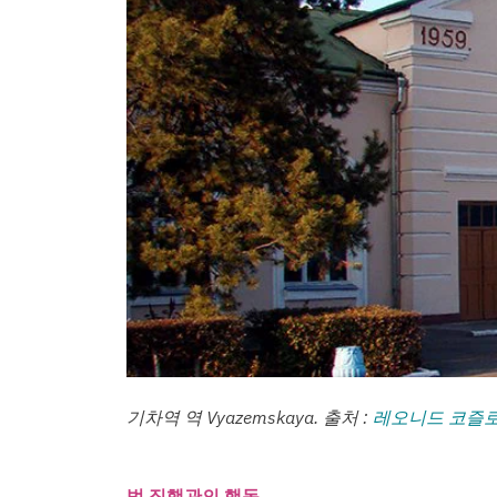
기차역 역 Vyazemskaya. 출처 :
레오니드 코즐로
법 집행관의 행동