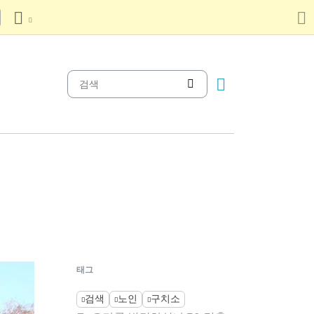
태그
검색
노인
구치소