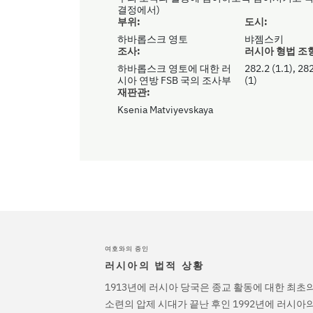
결정에서)
부위:
도시:
하바롭스크 영토
뱌젬스키
조사:
러시아 형법 조
하바롭스크 영토에 대한 러
282.2 (1.1), 282
시아 연방 FSB 국의 조사부
(1)
재판관:
Ksenia Matviyevskaya
여호와의 증인
러시아의 법적 상황
1913년에 러시아 당국은 종교 활동에 대한 최초
소련의 압제 시대가 끝난 후인 1992년에 러시아