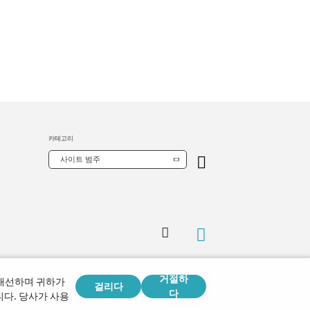
카테고리
사이트 범주
거절하
Copyright © 2026
 개선하며 귀하가
걸리다
Watch Tower Bible and Tract Society of Korea.
다
다. 당사가 사용
모든 권리 보유.