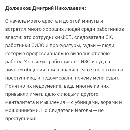
Должиков Дмитрий Николаевич:
С начала моего ареста и до этой минуты я
встретил много хороших людей среди работников
власти: это сотрудники ФСБ, следователи СК,
работники СИЗО и прокуратуры, судьи — люди,
которые профессионально выполняют свою
работу. Многие из работников СИЗО и суда в
личном общении признавались, что я не похож на
преступника, и недоумевали, почему меня судят.
Понятно их недоумение, ведь многие из них
привыкли иметь дело с людьми другого
менталитета и мышления — с убийцами, ворами и
мошенниками. Но Свидетели Иеговы — не
преступники!