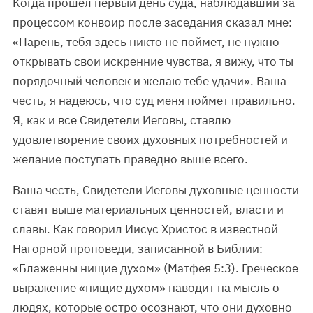
Когда прошел первый день суда, наблюдавший за
процессом конвоир после заседания сказал мне:
«Парень, тебя здесь никто не поймет, не нужно
открывать свои искренние чувства, я вижу, что ты
порядочный человек и желаю тебе удачи». Ваша
честь, я надеюсь, что суд меня поймет правильно.
Я, как и все Свидетели Иеговы, ставлю
удовлетворение своих духовных потребностей и
желание поступать праведно выше всего.
Ваша честь, Свидетели Иеговы духовные ценности
ставят выше материальных ценностей, власти и
славы. Как говорил Иисус Христос в известной
Нагорной проповеди, записанной в Библии:
«Блаженны нищие духом» (Матфея 5:3). Греческое
выражение «нищие духом» наводит на мысль о
людях, которые остро осознают, что они духовно