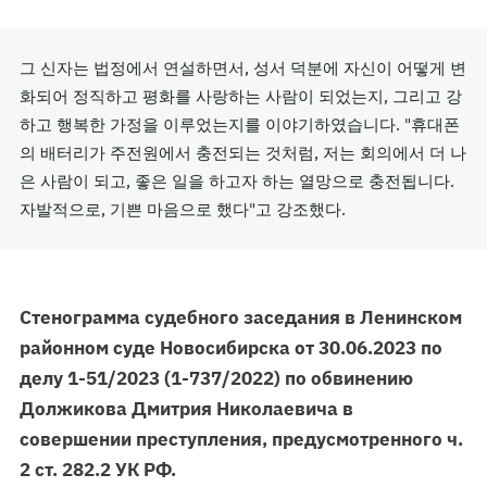
그 신자는 법정에서 연설하면서, 성서 덕분에 자신이 어떻게 변
화되어 정직하고 평화를 사랑하는 사람이 되었는지, 그리고 강
하고 행복한 가정을 이루었는지를 이야기하였습니다. "휴대폰
의 배터리가 주전원에서 충전되는 것처럼, 저는 회의에서 더 나
은 사람이 되고, 좋은 일을 하고자 하는 열망으로 충전됩니다.
자발적으로, 기쁜 마음으로 했다"고 강조했다.
Стенограмма судебного заседания в Ленинском
районном суде Новосибирска от 30.06.2023 по
делу 1-51/2023 (1-737/2022) по обвинению
Должикова Дмитрия Николаевича в
совершении преступления, предусмотренного ч.
2 ст. 282.2 УК РФ.