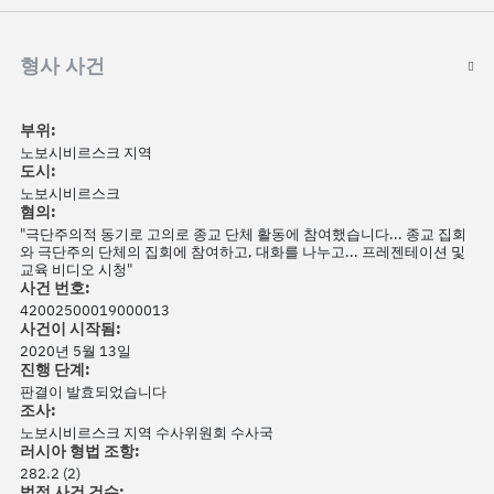
형사 사건
부위:
노보시비르스크 지역
도시:
노보시비르스크
혐의:
"극단주의적 동기로 고의로 종교 단체 활동에 참여했습니다... 종교 집회
와 극단주의 단체의 집회에 참여하고, 대화를 나누고... 프레젠테이션 및
교육 비디오 시청"
사건 번호:
42002500019000013
사건이 시작됨:
2020년 5월 13일
진행 단계:
판결이 발효되었습니다
조사:
노보시비르스크 지역 수사위원회 수사국
러시아 형법 조항:
282.2 (2)
법정 사건 건수: