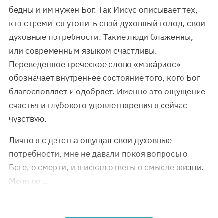
бедны и им нужен Бог. Так Иисус описывает тех,
кто стремится утолить свой духовный голод, свои
духовные потребности. Такие люди блаженны,
или современным языком счастливы.
Переведенное греческое слово «мака́риос»
обозначает внутреннее состояние того, кого Бог
благословляет и одобряет. Именно это ощущение
счастья и глубокого удовлетворения я сейчас
чувствую.
Лично я с детства ощущал свои духовные
потребности, мне не давали покоя вопросы о
Боге, о смерти, и я искал ответы о смысле жизни.
Меня не …