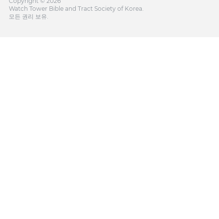
Copyright © 2026
Watch Tower Bible and Tract Society of Korea.
모든 권리 보유.