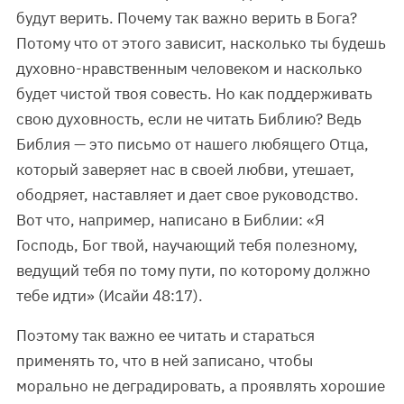
будут верить. Почему так важно верить в Бога?
Потому что от этого зависит, насколько ты будешь
духовно-нравственным человеком и насколько
будет чистой твоя совесть. Но как поддерживать
свою духовность, если не читать Библию? Ведь
Библия — это письмо от нашего любящего Отца,
который заверяет нас в своей любви, утешает,
ободряет, наставляет и дает свое руководство.
Вот что, например, написано в Библии: «Я
Господь, Бог твой, научающий тебя полезному,
ведущий тебя по тому пути, по которому должно
тебе идти» (Исайи 48:17).
Поэтому так важно ее читать и стараться
применять то, что в ней записано, чтобы
морально не деградировать, а проявлять хорошие