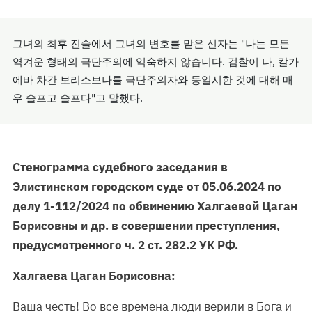
그녀의 최후 진술에서 그녀의 변호를 맡은 신자는 "나는 모든
역겨운 형태의 극단주의에 익숙하지 않습니다. 검찰이 나, 칼가
에바 차간 보리소브나를 극단주의자와 동일시한 것에 대해 매
우 슬프고 슬프다"고 말했다.
Стенограмма судебного заседания в
Элистинском городском суде от 05.06.2024 по
делу 1-112/2024 по обвинению Халгаевой Цаган
Борисовны и др. в совершении преступления,
предусмотренного ч. 2 ст. 282.2 УК РФ.
Халгаева Цаган Борисовна:
Ваша честь! Во все времена люди верили в Бога и