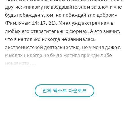
другие: «никому не воздавайте злом за зло» и «не
будь побежден злом, но побеждай зло добром»
(Римлянам 14: 17, 21). Мне чужд экстремизм в
любых его отвратительных формах. А это значит,
что я не только никогда не занималась
экстремистской деятельностью, но у меня даже в
мыслях никогда не было мотива вражды либо
ненависти. …
전체 텍스트 다운로드