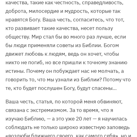
качества, такие как честность, справедливость,
доброта, милосердие и мудрость, которые так
нравятся Богу. Ваша честь, согласитесь, что тот,
кто развивает такие качества, несет пользу
обществу. Мир стал бы во много раз лучше, если
бы люди применяли советы из Библии. Богом
движет любовь к людям, ведь он хочет, чтобы
никто не погиб, но все пришли к точному знанию
истины. Почему он побуждает нас не молчать, а
говорить то, что мы узнали из Библии? Потому что
те, кто будет послушен Богу, будут спасены…
Ваша честь, статья, по которой меня обвиняют,
связана с экстремизмом. За то время, что я
изучаю Библию, — а это уже 20 лет — я научилась
соблюдать не только широко известную заповедь
«возлюби ближнего своего, как самого себя», но и