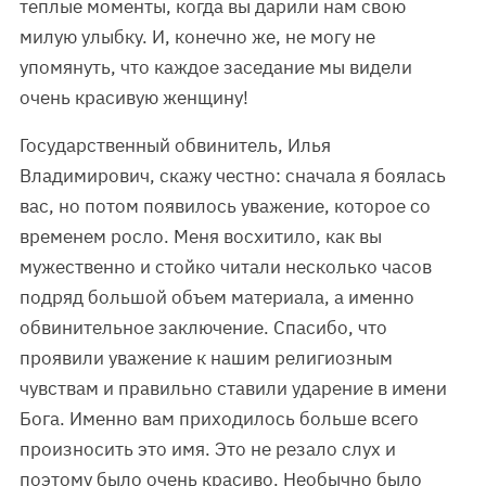
теплые моменты, когда вы дарили нам свою
милую улыбку. И, конечно же, не могу не
упомянуть, что каждое заседание мы видели
очень красивую женщину!
Государственный обвинитель, Илья
Владимирович, скажу честно: сначала я боялась
вас, но потом появилось уважение, которое со
временем росло. Меня восхитило, как вы
мужественно и стойко читали несколько часов
подряд большой объем материала, а именно
обвинительное заключение. Спасибо, что
проявили уважение к нашим религиозным
чувствам и правильно ставили ударение в имени
Бога. Именно вам приходилось больше всего
произносить это имя. Это не резало слух и
поэтому было очень красиво. Необычно было