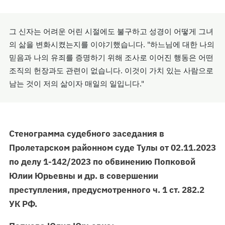
그 신자는 어려운 어린 시절에도 불구하고 성경이 어떻게 그녀
의 삶을 변화시켰는지를 이야기했습니다. "하느님에 대한 나의
믿음과 나의 유죄를 증명하기 위해 조사로 이어진 행동은 어떤
조직의 헌장과도 관련이 없습니다. 이것이 가치 있는 사람으로
남는 것이 저의 삶이자 매일의 일입니다."
Стенограмма судебного заседания в
Пролетарском районном суде Тулы от 02.11.2023
по делу 1-142/2023 по обвинению Попковой
Юлии Юрьевны и др. в совершении
преступления, предусмотренного ч. 1 ст. 282.2
УК РФ.