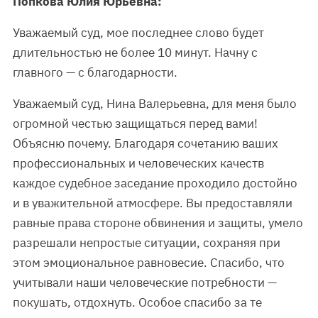
Попкова Юлия Юрьевна:
Уважаемый суд, мое последнее слово будет
длительностью не более 10 минут. Начну с
главного — с благодарности.
Уважаемый суд, Нина Валерьевна, для меня было
огромной честью защищаться перед вами!
Объясню почему. Благодаря сочетанию ваших
профессиональных и человеческих качеств
каждое судебное заседание проходило достойно
и в уважительной атмосфере. Вы предоставляли
равные права стороне обвинения и защиты, умело
разрешали непростые ситуации, сохраняя при
этом эмоциональное равновесие. Спасибо, что
учитывали наши человеческие потребности —
покушать, отдохнуть. Особое спасибо за те