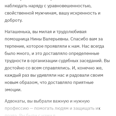
наблюдать наряду с уравновешенностью,
свойственной мужчинам, вашу искренность и
доброту.
Наташенька, вы милая и трудолюбивая
помощница Нины Валерьевны. Спасибо вам за
терпение, которое проявляли к нам. Нас всегда
было много, и это доставляло определенные
трудности в организации судебных заседаний. Вы
достойно со всем справлялись. И, конечно же,
каждый раз вы удивляли нас и радовали своим
новым образом, что доставляло приятные
эмоции.
Адвокаты, вы выбрали важную и нужную
профессию — помогать людям и защищать их
права. Вы были с нами в …