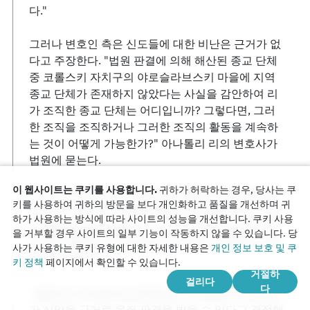
다."
그러나 변호인 측은 신도들에 대한 비난은 근거가 없
다고 주장한다. "법원 판결에 의해 해산된 종교 단체
중 코롤스키 자치구의 야로슬라브스키 마을에 지역
종교 단체가 존재하지 않았다는 사실을 감안하여 리
가 조직한 종교 단체는 어디입니까? 그렇다면, 그러
한 조직을 조직하거나 그러한 조직의 활동을 계속하
는 것이 어떻게 가능한가?" 아나톨리 리의 변호사가
법원에 묻는다.
이 웹사이트는 쿠키를 사용합니다.
귀하가 허락하는 경우, 당사는 쿠
보리스 안드레예프의 변호인은 검찰 측 증인 중 일부
키를 사용하여 귀하의 방문을 보다 개인화하고 품질을 개선하며 귀
가 수사 과정에서 압박을 받았다고 진술했다는 사실
하가 사용하는 방식에 따라 사이트의 성능을 개선합니다. 쿠키 사용
에 법원의 관심을 끌었다. 그는 또한 증인 중 한 사람
을 거부할 경우 사이트의 일부 기능이 작동하지 않을 수 있습니다. 당
의 정신 질환이 그의 증언의 신빙성에 의문을 제기한
사가 사용하는 쿠키 유형에 대한 자세한 내용은
개인 정보 보호 및 쿠
다고 지적한다.
키 정책
페이지에서 확인할 수 있습니다.
거절하
걸리다
다
나탈리아 샤라포바의 변호인은 "주 검찰은 샤라포바
가 신앙을 근거로 유죄 판결을 받을 수 있다고 결정했