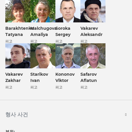
Barakhtenko
Malchugova
Soroka
Vakarev
Tatyana
Amaliya
Sergey
Aleksandr
피고
피고
피고
피고
Vakarev
Kononov
Safarov
Starikov
Zakhar
Viktor
Aflatun
Ivan
피고
피고
피고
피고
형사 사건
부위: