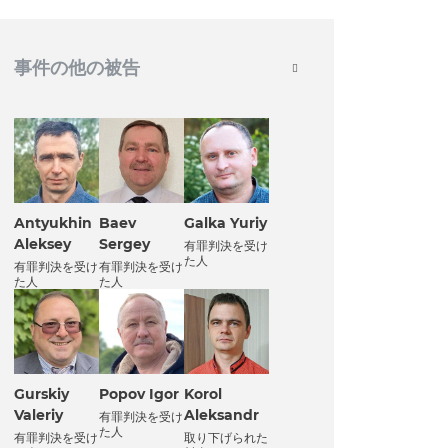
事件の他の被告
Antyukhin
Baev
Galka Yuriy
Aleksey
Sergey
有罪判決を受け
た人
有罪判決を受け
有罪判決を受け
た人
た人
Gurskiy
Popov Igor
Korol
Valeriy
Aleksandr
有罪判決を受け
た人
有罪判決を受け
取り下げられた