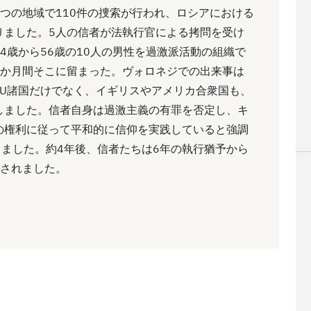
の7つの地域で110件の捜索が行われ、ロシアにおける
りました。5人の信者が法執行官による拷問を受け
4歳から56歳の10人の男性を過激派活動の組織で
5か月間そこに留まった。ヴォロネジでの出来事は
EU諸国だけでなく、イギリスやアメリカ合衆国も、
しました。信者自身は過激主義の有罪を否定し、キ
の権利に従って平和的に信仰を実践していると強調
まりました。約4年後、信者たちは6年の執行猶予から
渡されました。