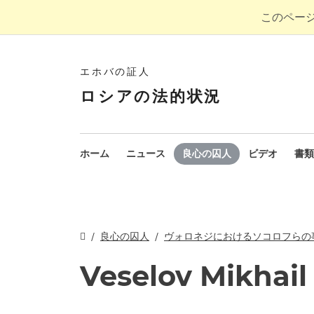
このペー
エホバの証人
ロシアの法的状況
ホーム
ニュース
良心の囚人
ビデオ
書類
良心の囚人
ヴォロネジにおけるソコロフらの
Veselov Mikhail