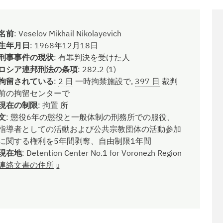
名前
:
Veselov Mikhail Nikolayevich
生年月日
:
1968年12月18日
刑事事件の現状
:
有罪判決を受けた人
ロシア連邦刑法の条項
:
282.2 (1)
拘留されている
:
2 日
一時拘禁施設で,
397 日
裁判
前の拘留センターで
現在の制限
:
拘置 所
文
:
懲役6年の懲役と一般体制の刑務所での服役、
指導者としての活動および公共宗教団体の活動参加
に関する権利を5年間剥奪、自由制限1年間
現在地
:
Detention Center No.1 for Voronezh Region
連絡文書の住所