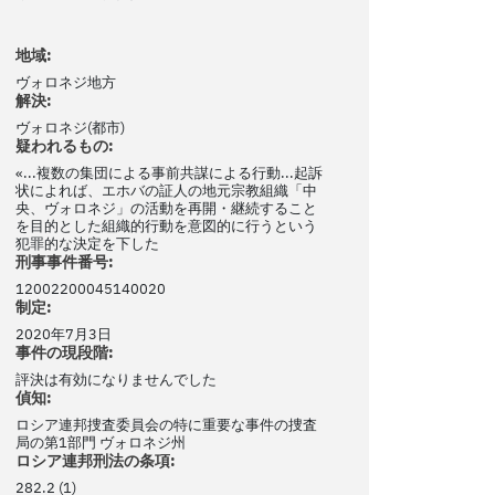
地域:
ヴォロネジ地方
解決:
ヴォロネジ(都市)
疑われるもの:
«...複数の集団による事前共謀による行動...起訴
状によれば、エホバの証人の地元宗教組織「中
央、ヴォロネジ」の活動を再開・継続すること
を目的とした組織的行動を意図的に行うという
犯罪的な決定を下した
刑事事件番号:
12002200045140020
制定:
2020年7月3日
事件の現段階:
評決は有効になりませんでした
偵知:
ロシア連邦捜査委員会の特に重要な事件の捜査
局の第1部門 ヴォロネジ州
ロシア連邦刑法の条項:
282.2 (1)