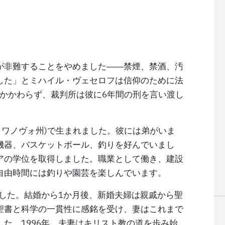
が非難することをやめました――禁煙、禁酒、汚
した」とミハイル・ヴェセロフは信仰のために法
かかわらず、裁判所は彼に6年間の刑を言い渡し
(イワノヴォ州)で生まれました。彼には弟がいま
機器、バスケットボール、釣りを好んでいまし
アの学位を取得しました。職業として働き、建設
自由時間には釣りや園芸を楽しんでいます。
ました。結婚から1か月後、新婚夫婦は親戚から聖
聖書と科学の一貫性に感銘を受け、妻はこれまで
た。1996年、夫妻はキリスト教の道を歩み始