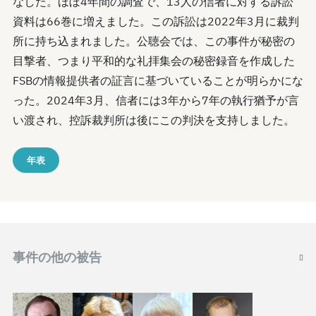
なした。ほぼ4年間の調査で、13人の信者に対する訴訟
資料は66巻に増えました。この訴訟は2022年3月に裁判
所に持ち込まれました。公聴会では、この事件が秘密の
目撃者、つまり平和的な礼拝集会の秘密録音を作成した
FSBの情報提供者の証言に基づいていることが明らかにな
った。2024年3月、信者には3年から7年の執行猶予が言
い渡され、控訴裁判所は後にこの判決を支持しました。
年表
事件の他の被告