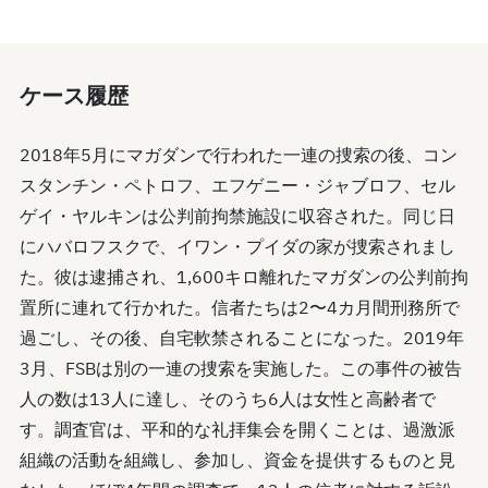
ケース履歴
2018年5月にマガダンで行われた一連の捜索の後、コン
スタンチン・ペトロフ、エフゲニー・ジャブロフ、セル
ゲイ・ヤルキンは公判前拘禁施設に収容された。同じ日
にハバロフスクで、イワン・プイダの家が捜索されまし
た。彼は逮捕され、1,600キロ離れたマガダンの公判前拘
置所に連れて行かれた。信者たちは2〜4カ月間刑務所で
過ごし、その後、自宅軟禁されることになった。2019年
3月、FSBは別の一連の捜索を実施した。この事件の被告
人の数は13人に達し、そのうち6人は女性と高齢者で
す。調査官は、平和的な礼拝集会を開くことは、過激派
組織の活動を組織し、参加し、資金を提供するものと見