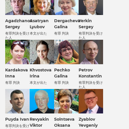
Agadzhanov
Asatryan
Dergacheva
Yerkin
Sergey
Lyubov
Galina
Sergey
有罪判決を受け
本文が出た
有罪 判決
有罪判決を受け
た人
た人
Kardakova
Khvostova
Petrov
Pechko
Inna
Irina
Konstantin
Galina
有罪 判決
本文が出た
有罪判決を受け
有罪 判決
た人
Puyda Ivan
Revyakin
Solntseva
Zyablov
Viktor
Oksana
Yevgeniy
有罪判決を受け