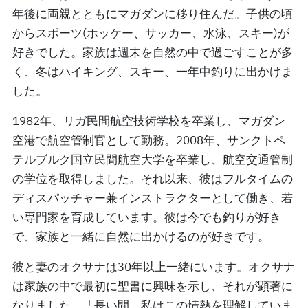
年後に両親とともにマガダンに移り住んだ。子供の頃
からスポーツ(ホッケー、サッカー、水泳、スキー)が
好きでした。家族は週末を自然の中で過ごすことが多
く、冬はハイキング、スキー、一年中釣りに出かけま
した。
1982年、リガ民間航空技術学校を卒業し、マガダン
空港で航空管制官として勤務。2008年、サンクトペ
テルブルク国立民間航空大学を卒業し、航空交通管制
の学位を取得しました。それ以来、彼はフルタイムの
ディスパッチャー兼インストラクターとして働き、若
い専門家を育成しています。彼は今でも釣りが好き
で、家族と一緒に自然に出かけるのが好きです。
彼と妻のオクサナは30年以上一緒にいます。オクサナ
は家族の中で最初に聖書に興味を示し、それが顕著に
なりました。「長い間、私はこの情熱を理解していま