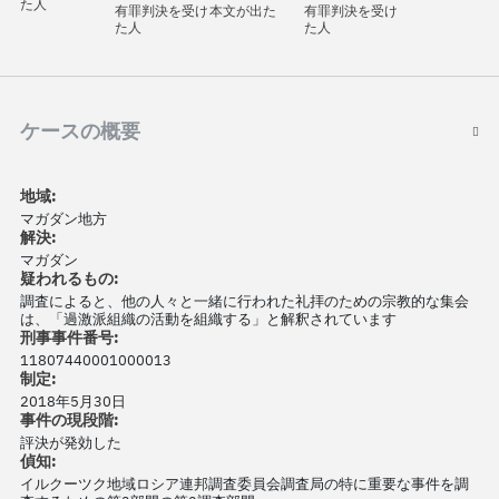
た人
有罪判決を受け
本文が出た
有罪判決を受け
た人
た人
ケースの概要
地域:
マガダン地方
解決:
マガダン
疑われるもの:
調査によると、他の人々と一緒に行われた礼拝のための宗教的な集会
は、「過激派組織の活動を組織する」と解釈されています
刑事事件番号:
11807440001000013
制定:
2018年5月30日
事件の現段階:
評決が発効した
偵知:
イルクーツク地域ロシア連邦調査委員会調査局の特に重要な事件を調