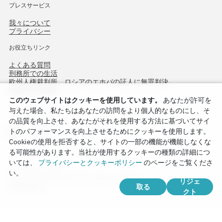
プレスサービス
我々について
プライバシー
お役立ちリンク
よくある質問
刑務所での生活
欧州人権裁判所、ロシアのエホバの証人に無罪判決
作戦北方75周年
このウェブサイトはクッキーを使用しています。
あなたが許可を
与えた場合、私たちはあなたの訪問をより個人的なものにし、そ
の品質を向上させ、あなたがそれを使用する方法に基づいてサイ
トのパフォーマンスを向上させるためにクッキーを使用します。
Cookieの使用を拒否すると、サイトの一部の機能が機能しなくな
る可能性があります。当社が使用するクッキーの種類の詳細につ
いては、
プライバシーとクッキーポリシー
のページをご覧くださ
Copyright © 2026
い。
Watch Tower Bible and Tract Society of Korea.
リジェ
取る
全著作権所有.
クト