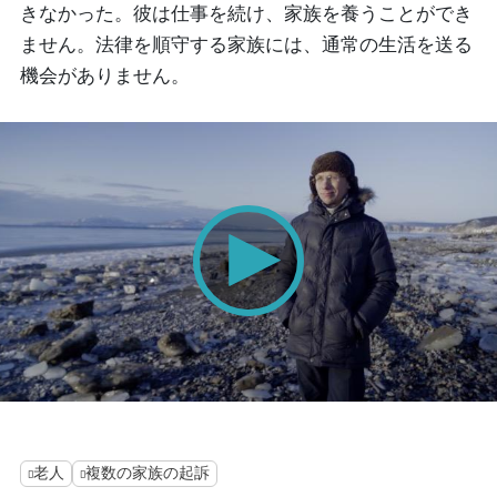
きなかった。彼は仕事を続け、家族を養うことができ
ません。法律を順守する家族には、通常の生活を送る
機会がありません。
0
seconds
of
0
老人
複数の家族の起訴
seconds