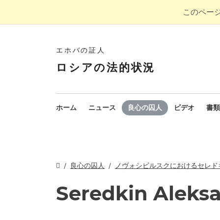
このペー
エホバの証人
ロシアの法的状況
ホーム
ニュース
良心の囚人
ビデオ
書類
良心の囚人
ノヴォシビルスクにおけるセレド
Seredkin Aleks