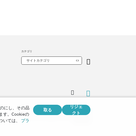
カテゴリ
サイトカテゴリ
リジェ
のにし、その品
取る
クト
Copyright © 2026
。Cookieの
Watch Tower Bible and Tract Society of Korea.
ついては、
プラ
全著作権所有.