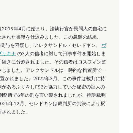
2019年4月に始まり、法執行官が民間人の自宅に
止された書籍を仕込みました。この急襲の結果、
の関与を容疑し、アレクサンドル・セレドキン、
ヴ
プリキナ
の3人の信者に対して刑事事件を開始しま
手続きに分割されました。その信者はロスフィン監
生じました。アレクサンドルは一時的な拘置所で一
置かれました。2022年3月、この事件は裁判に持
があるふりをしFSBと協力していた秘密の証人の
刑務所で6年の刑を言い渡されましたが、控訴裁判
025年12月、セレドキンは裁判所の判決により釈
断されました。