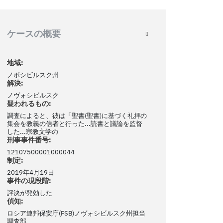
ケースの概要
地域:
ノボシビルスク州
解決:
ノヴォシビルスク
疑われるもの:
調査によると、彼は「聖書(聖書)に基づく礼拝の
集会を教義の信者と行った...読書と議論を監督
した...宗教文学の
刑事事件番号:
12107500001000044
制定:
2019年4月19日
事件の現段階:
評決が発効した
偵知:
ロシア連邦保安庁(FSB)ノヴォシビルスク州担当
調査部