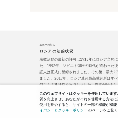
エホバの証人
ロシアの法的状況
宗教活動の最初の許可は1913年にロシア当局
た。1992年、ソビエト弾圧の時代が終わった
証人は正式に登録されました。その後、最大2
ました。2017年、ロシア連邦最高裁判所はす
何百もの礼拝堂を没収しました。捜索が始まり
刑務所に送られました。2022年、ECHRはエ
このウェブサイトはクッキーを使用しています
刑事訴追を停止し、彼らに引き起こされたすべ
質を向上させ、あなたがそれを使用する方法に基
よう命じました。
使用を拒否すると、サイトの一部の機能が機能
イバシーとクッキーポリシー
のページをご覧く