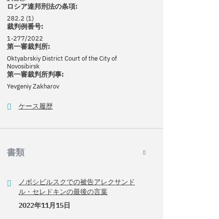
ロシア連邦刑法の条項:
282.2 (1)
裁判例番号:
1-277/2022
第一審裁判所:
Oktyabrskiy District Court of the City of
Novosibirsk
第一審裁判所判事:
Yevgeniy Zakharov
ケース履歴
書類
ノボシビルスクでの被告アレクサンド
ル・セレドキンの最後の言葉
2022年11月15日