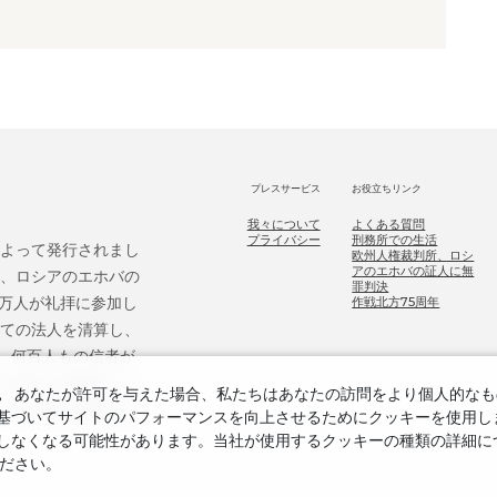
プレスサービス
お役立ちリンク
我々について
よくある質問
プライバシー
刑務所での生活
によって発行されまし
欧州人権裁判所、ロシ
アのエホバの証人に無
後、ロシアのエホバの
罪判決
9万人が礼拝に参加し
作戦北方75周年
べての法人を清算し、
、何百人もの信者が
ホバの証人を無罪とし、
。
あなたが許可を与えた場合、私たちはあなたの訪問をより個人的なも
ての危害を補償する
づいてサイトのパフォーマンスを向上させるためにクッキーを使用します
しなくなる可能性があります。当社が使用するクッキーの種類の詳細に
ださい。