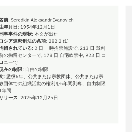
名前
:
Seredkin Aleksandr Ivanovich
生年月日
:
1954年12月1日
刑事事件の現状
:
本文が出た
ロシア連邦刑法の条項
:
282.2 (1)
拘留されている
:
2 日
一時拘禁施設で,
213 日
裁判
前の拘留センターで,
178 日
自宅軟禁中,
923 日
コ
ロニーで
現在の制限
:
自由の制限
文
:
懲役6年、公共または宗教団体、公共または宗
教団体での組織活動の権利を5年間剥奪、自由制限
1年間
リリース
:
2025年12月25日