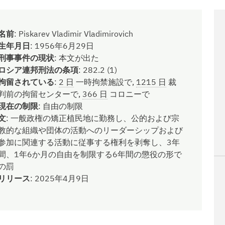
名前
:
Piskarev Vladimir Vladimirovich
生年月日
:
1956年6月29日
刑事事件の現状
:
本文が出た
ロシア連邦刑法の条項
:
282.2 (1)
拘留されている
:
2 日
一時拘禁施設で,
1215 日
裁
判前の拘留センターで,
366 日
コロニーで
現在の制限
:
自由の制限
文
:
一般政権の矯正植民地に勤務し、公的および宗
教的な組織や団体の活動へのリーダーシップおよび
参加に関連する活動に従事する権利を剥奪し、3年
間、1年6か月の自由を制限する6年間の懲役の形で
の罰
リリース
:
2025年4月9日