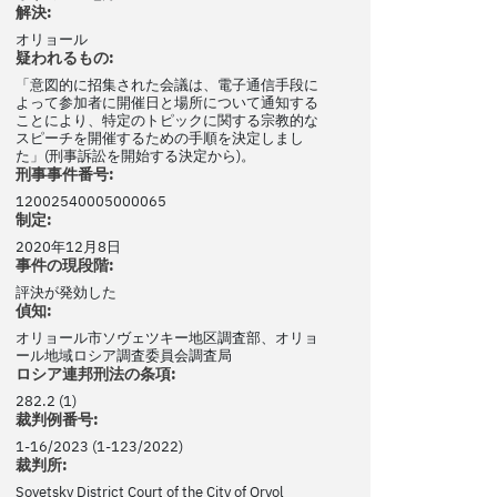
解決:
オリョール
疑われるもの:
「意図的に招集された会議は、電子通信手段に
よって参加者に開催日と場所について通知する
ことにより、特定のトピックに関する宗教的な
スピーチを開催するための手順を決定しまし
た」(刑事訴訟を開始する決定から)。
刑事事件番号:
12002540005000065
制定:
2020年12月8日
事件の現段階:
評決が発効した
偵知:
オリョール市ソヴェツキー地区調査部、オリョ
ール地域ロシア調査委員会調査局
ロシア連邦刑法の条項:
282.2 (1)
裁判例番号:
1-16/2023 (1-123/2022)
裁判所:
Sovetsky District Court of the City of Oryol