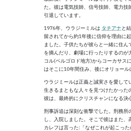
た。彼は電気技師、信号技師、電力技
引退しています。
1976年、ウラジーミルは
タチアナ
と
留されてから約1年後に信仰を理由に
ました。子供たちが彼らと一緒に住ん
を摘んだり、劇場に行ったりするのが大
コル(ベルゴロド地方)からコーカサス
はそこに10年間住み、後にオリョール
ウラジミールは正義と誠実さを愛して
生きるまともな人々を見つけたかったの
彼は、最終的にクリスチャンになる決心
刑事訴追は深刻な衝撃でした。刑務所
し、入院しました。そこで彼はまた、
カレフは言った:「なぜこれが起こった