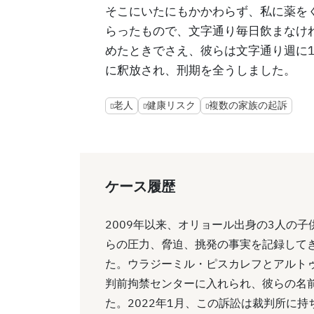
そこにいたにもかかわらず、私に薬を
らったもので、文字通り毎日飲まなけ
めたときでさえ、彼らは文字通り週に1錠
に釈放され、刑期を全うしました。
老人
健康リスク
複数の家族の起訴
ケース履歴
2009年以来、オリョール出身の3人の子
らの圧力、脅迫、挑発の事実を記録してき
た。ウラジーミル・ピスカレフとアルト
判前拘禁センターに入れられ、彼らの名
た。2022年1月、この訴訟は裁判所に