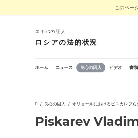
このペー
エホバの証人
ロシアの法的状況
ホーム
ニュース
良心の囚人
ビデオ
書類
良心の囚人
オリョールにおけるピスカレフら
Piskarev Vladim