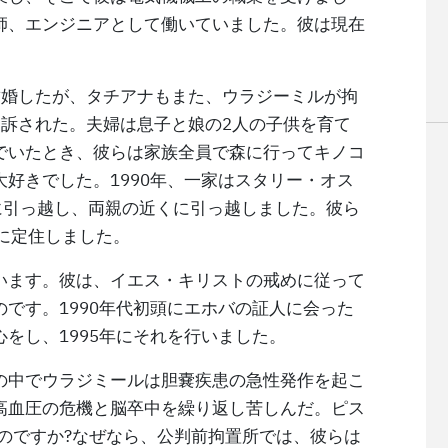
師、エンジニアとして働いていました。彼は現在
結婚したが、タチアナもまた、ウラジーミルが拘
起訴された。夫婦は息子と娘の2人の子供を育て
でいたとき、彼らは家族全員で森に行ってキノコ
好きでした。1990年、一家はスタリー・オス
に引っ越し、両親の近くに引っ越しました。彼ら
に定住しました。
います。彼は、イエス・キリストの戒めに従って
です。1990年代初頭にエホバの証人に会った
をし、1995年にそれを行いました。
の中でウラジミールは胆嚢疾患の急性発作を起こ
高血圧の危機と脳卒中を繰り返し苦しんだ。ピス
のですか?なぜなら、公判前拘置所では、彼らは