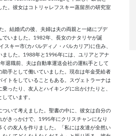
した。彼女はコトリャレフスキー蒸留所の研究室
した。結婚式の後、夫婦は夫の両親と一緒にブデ
でいました。1982年、長女のナタリヤが誕
メイスキー市(カバルディノ・バルカリア)に住み、
した。1988年と1996年には、ユリアとアナ
定年退職前、夫は自動車運送会社の運転手として
の助手として働いていました。現在は年金受給者
バイトをしていることもある。スヴェトラーナは
に乗ったり、友人とハイキングに出かけたりと、
としています。
について考えました。聖書の中に、彼女は自分の
がきっかけで、1995年にクリスチャンになり
多くの友人を作りました。「私には友達が全然い
、なんてどんな人なんだろう」と振り返る。彼女