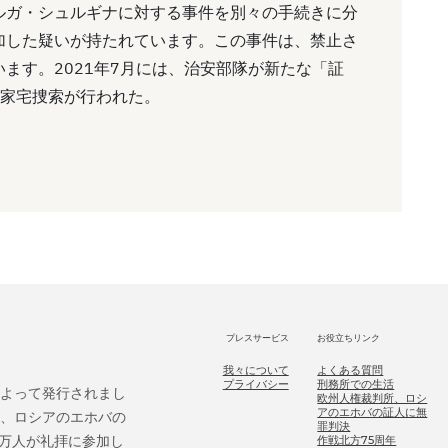
ルガ・シュルギナに対する事件を別々の手続きに分
加した疑いが持たれています。この事件は、禁止さ
ます。2021年7月には、治安部隊が新たな「証
の家宅捜索が行われた。
プレスサービス
お役立ちリンク
我々について
よくある質問
プライバシー
刑務所での生活
によって発行されまし
欧州人権裁判所、ロシ
アのエホバの証人に無
後、ロシアのエホバの
罪判決
9万人が礼拝に参加し
作戦北方75周年