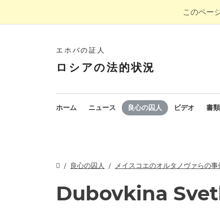
このペー
エホバの証人
ロシアの法的状況
ホーム
ニュース
良心の囚人
ビデオ
書類
良心の囚人
メイスコエのオルタノヴァらの事
Dubovkina Svet