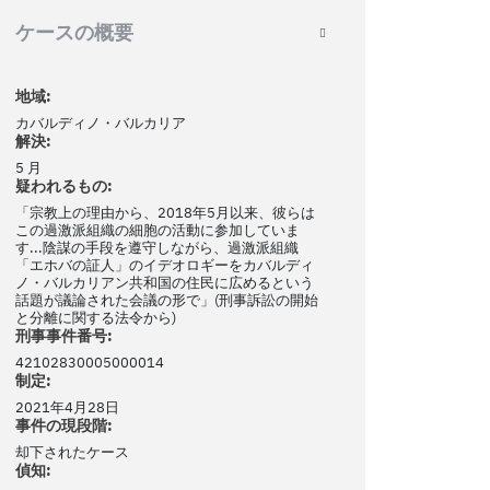
ケースの概要
地域:
カバルディノ・バルカリア
解決:
5 月
疑われるもの:
「宗教上の理由から、2018年5月以来、彼らは
この過激派組織の細胞の活動に参加していま
す...陰謀の手段を遵守しながら、過激派組織
「エホバの証人」のイデオロギーをカバルディ
ノ・バルカリアン共和国の住民に広めるという
話題が議論された会議の形で」(刑事訴訟の開始
と分離に関する法令から)
刑事事件番号:
42102830005000014
制定:
2021年4月28日
事件の現段階:
却下されたケース
偵知: