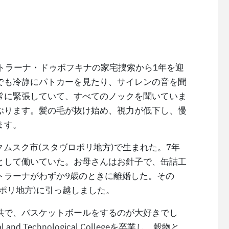
ェトラーナ・ドゥボフキナの家宅捜索から1年を迎
でも冷静にパトカーを見たり、サイレンの音を聞
常に緊張していて、すべてのノックを聞いていま
ぶります。髪の毛が抜け始め、視力が低下し、慢
ます。
クムスク市(スタヴロポリ地方)で生まれた。7年
として働いていた。お母さんはお針子で、缶詰工
トラーナがわずか9歳のときに離婚した。その
ポリ地方)に引っ越しました。
供で、バスケットボールをするのが大好きでし
and Technological Collegeを卒業し、穀物と