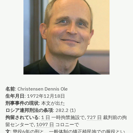
名前
:
Christensen Dennis Ole
生年月日
:
1972年12月18日
刑事事件の現状
:
本文が出た
ロシア連邦刑法の条項
:
282.2 (1)
拘留されている
:
1 日
一時拘禁施設で,
727 日
裁判前の拘
留センターで,
1097 日
コロニーで
文
:
懲役6年の刑と、一般体制の矯正植民地での服役とい