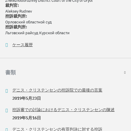
Zheleznodorozhniy District Court of the City of Oryol
裁判官:
Aleksey Rudnev
控訴裁判所:
Орловский областной суд
控訴裁判所:
Льговский райсуд Курской области
ケース履歴
書類
デニス・クリステンセンの控訴院での最後の言葉
2019年5月23日
控訴審での討論におけるデニス・クリステンセンの陳述
2019年5月16日
デニス・クリステンセンの有罪判決に対する控訴