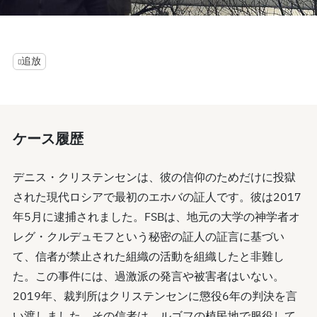
0
seconds
of
0
追放
seconds
ケース履歴
デニス・クリステンセンは、彼の信仰のためだけに投獄
された現代ロシアで最初のエホバの証人です。彼は2017
年5月に逮捕されました。FSBは、地元の大学の神学者オ
レグ・クルデュモフという秘密の証人の証言に基づい
て、信者が禁止された組織の活動を組織したと非難し
た。この事件には、過激派の発言や被害者はいない。
2019年、裁判所はクリステンセンに懲役6年の判決を言
い渡しました。その信者は、ルゴフの植民地で服役して