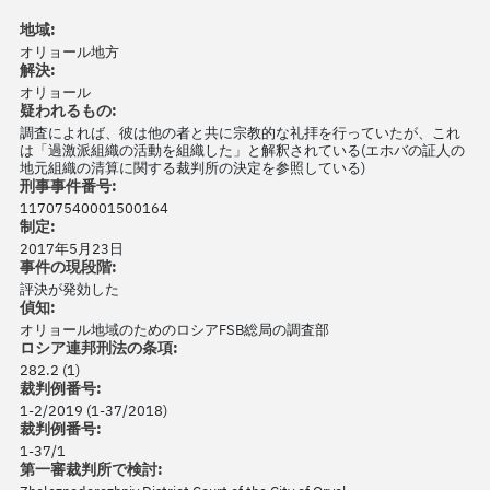
地域:
オリョール地方
解決:
オリョール
疑われるもの:
調査によれば、彼は他の者と共に宗教的な礼拝を行っていたが、これ
は「過激派組織の活動を組織した」と解釈されている(エホバの証人の
地元組織の清算に関する裁判所の決定を参照している)
刑事事件番号:
11707540001500164
制定:
2017年5月23日
事件の現段階:
評決が発効した
偵知:
オリョール地域のためのロシアFSB総局の調査部
ロシア連邦刑法の条項:
282.2 (1)
裁判例番号:
1-2/2019 (1-37/2018)
裁判例番号:
1-37/1
第一審裁判所で検討: