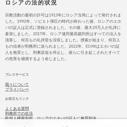
ロシアの法的状況
宗教活動の最初の許可は1913年にロシア当局によって発行されま
した。1992年、ソビエト弾圧の時代が終わった後、ロシアのエホ
バの証人は正式に登録されました。その後、最大29万人が礼拝に
参加しました。2017年、ロシア連邦最高裁判所はすべての法人を
清算し、何百もの礼拝堂を没収しました。捜索が始まり、何百人
もの信者が刑務所に送られました。2022年、ECHRはエホバの証
人を無罪とし、刑事訴追を停止し、彼らに引き起こされたすべて
の危害を補償するよう命じました。
プレスサービス
我々について
プライバシー
お役立ちリンク
よくある質問
刑務所での生活
欧州人権裁判所、ロシアのエホバの証人に無罪判決
作戦北方75周年