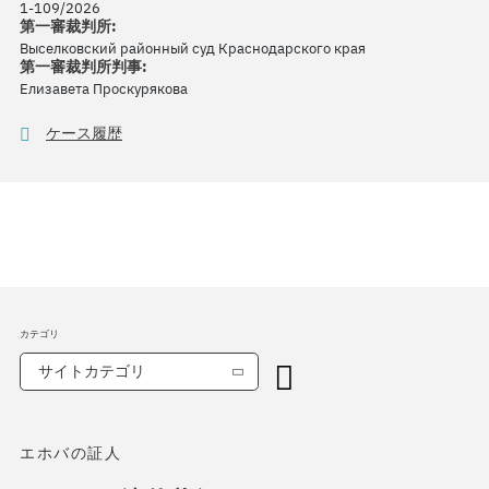
1-109/2026
第一審裁判所:
Выселковский районный суд Краснодарского края
第一審裁判所判事:
Елизавета Проскурякова
ケース履歴
カテゴリ
サイトカテゴリ
エホバの証人