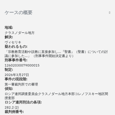
ケースの概要
地域:
クラスノダール地方
解決:
ヴィセリキ
疑われるもの:
「宗教教育活動や説教に直接参加し...『聖書』（聖書）についての討
議に参加した...」 （刑事事件開始決定書より）
刑事事件番号:
12602030079000015
制定:
2026年3月27日
事件の現段階:
第一審裁判所での審理
偵知:
ロシア連邦調査委員会クラスノダール地方本部コレノフスキー地区間
捜査部
ロシア連邦刑法の条項:
282.2 (2)
裁判例番号: