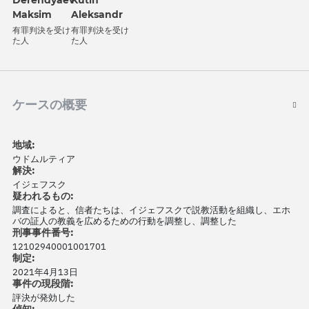
Derendyaev
Kutin
Maksim
Aleksandr
有罪判決を受け
有罪判決を受け
た人
た人
ケースの概要
地域:
ウドムルティア
解決:
イジェフスク
疑われるもの:
調査によると、信者たちは、イジェフスクで説教活動を組織し、エホ
バの証人の教義を広めるための行動を調整し、調整した
刑事事件番号:
12102940001001701
制定:
2021年4月13日
事件の現段階:
評決が発効した