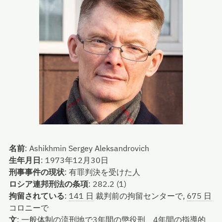
名前
:
Ashikhmin Sergey Aleksandrovich
生年月日
:
1973年12月30日
刑事事件の現状
:
有罪判決を受けた人
ロシア連邦刑法の条項
:
282.2 (1)
拘留されている
:
141 日
裁判前の拘留センターで,
675 日
コロニーで
文
:
一般体制の流刑地で3年間の懲役刑、4年間の指導的