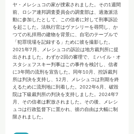
ヤ・メレシュコの家が捜索されました。その1週間
前、ロシア連邦調査委員会の調査部は、過激派活
動に参加したとして、この信者に対して刑事訴訟
を起こした。法執行官はヴァシリーを尋問し、か
つての礼拝用の建物を背景に、自宅のテーブルで
「犯罪現場を記録する」ために彼を撮影した。
2021年7月、メレシュコの訴訟は地方裁判所に提
出されました。わずか2回の審理で、ミハイル・オ
スタシェフスキー判事はこの事件を検討し、信者
に3年間の流刑を宣告した。同年10月、控訴裁判
所は判決を支持し、12月、メレシュコは刑期を終
えるために流刑地に到着した。2022年6月、破毀
院は下級裁判所の判決を支持しました。2024年7
月、その信者は釈放されました。その後、メレシ
ュコは行政監督下に置かれ、彼の自由は大幅に制
限されました。