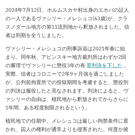
2024年7月12日、ホルムスカヤ村出身のエホバの証人
の一人であるヴァシリー・メレシュコ(63歳)が、クラ
スノダール地方の第11流刑地から釈放されました。信
者は刑期を全うしました。
ヴァシリー・メレシュコの刑事訴追は2021年春に始
まり、同年秋、アビンスキー地方裁判所はわずか2回
の審理でヴァシリーに懲役3年の有
罪判決を下した
。
実際、信者はコロニーで2年9ヶ月強を過ごしました
が、公判前拘置所での投獄期間を考慮すると、懲役刑
の判決は服役したと見なされます。判決によると、ヴ
ァシリーの自由は、植民地から釈放されてからさらに
1年間、ある程度制限されるという。
植民地での任期中、メレシュコは厳しい拘禁条件に置
かれ、囚人の権利が通常よりも侵害された。何度か彼