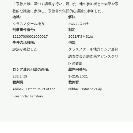
「宗教文献に基づく講義を行い、聴いた...他の参加者との会話や宗
教的な議論に参加し、宗教書の集団的な議論に参加した」
地域:
解決:
クラスノダール地方
ホルムスカヤ
刑事事件番号:
制定:
12107030001000017
2021年3月31日
事件の現段階:
偵知:
評決が発効した
クラスノダール地方ロシア連邦
調査委員会調査局アビンスク地
区調査部
ロシア連邦刑法の条項:
裁判例番号:
282.2 (2)
1-210/2021
裁判所:
裁判官:
Abinsk District Court of the
Mikhail Ostashevskiy
Krasnodar Territory