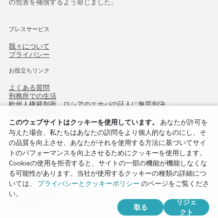
の危害を補償するよう命じました。
プレスサービス
我々について
プライバシー
お役立ちリンク
よくある質問
刑務所での生活
欧州人権裁判所、ロシアのエホバの証人に無罪判決
作戦北方75周年
このウェブサイトはクッキーを使用しています。
あなたが許可を
与えた場合、私たちはあなたの訪問をより個人的なものにし、そ
の品質を向上させ、あなたがそれを使用する方法に基づいてサイ
トのパフォーマンスを向上させるためにクッキーを使用します。
Cookieの使用を拒否すると、サイトの一部の機能が機能しなくな
る可能性があります。当社が使用するクッキーの種類の詳細につ
いては、
プライバシーとクッキーポリシー
のページをご覧くださ
Copyright © 2026
い。
Watch Tower Bible and Tract Society of Korea.
リジェ
取る
全著作権所有.
クト