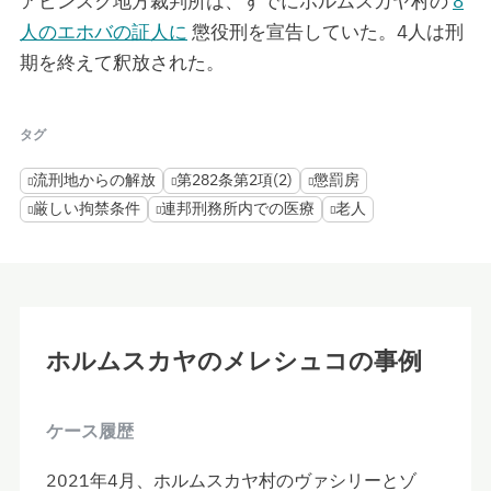
アビンスク地方裁判所は、すでにホルムスカヤ村の
8
人のエホバの証人に
懲役刑を宣告していた。4人は刑
期を終えて釈放された。
タグ
流刑地からの解放
第282条第2項(2)
懲罰房
厳しい拘禁条件
連邦刑務所内での医療
老人
ホルムスカヤのメレシュコの事例
ケース履歴
2021年4月、ホルムスカヤ村のヴァシリーとゾ