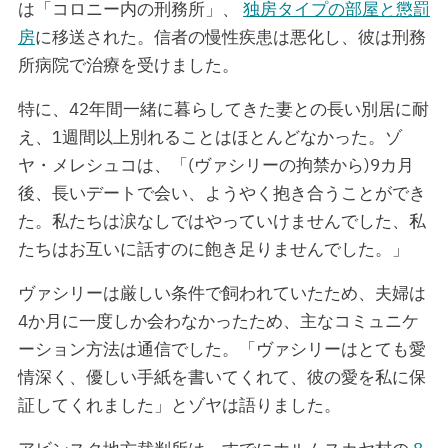
は「コロニー内の刑務所」、
独房タイプの部屋と懲罰
房
に移送された。信者の慢性疾患は悪化し、彼は刑務
所病院で治療を受けました。
特に、42年間一緒に暮らしてきた妻との長い別居に耐
え、1週間以上別れることはほとんどなかった。ゾ
ヤ・メレシュコは、「(ヴァシリーの拘禁から)9カ月
後、長いデートで会い、ようやく抱き合うことができ
た。私たちは涙なしではやっていけませんでした、私
たちはお互いに話すのに飽き足りませんでした。」
ヴァシリーは厳しい条件で飼われていたため、夫婦は
4か月に一度しか会わなかったため、主なコミュニケ
ーション方法は通信でした。「ヴァシリーはとても愛
情深く、優しい手紙を書いてくれて、彼の愛を私に保
証してくれました」とゾヤは語りました。