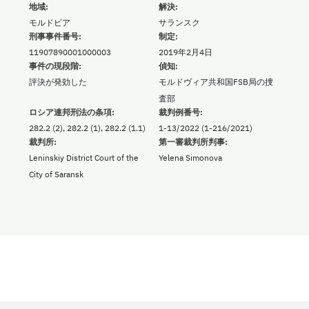
地域:
解決:
モルドビア
サランスク
刑事事件番号:
制定:
11907890001000003
2019年2月4日
事件の現段階:
偵知:
評決が発効した
モルドヴィア共和国FSB局の捜
査部
ロシア連邦刑法の条項:
裁判例番号:
282.2 (2), 282.2 (1), 282.2 (1.1)
1-13/2022 (1-216/2021)
裁判所:
第一審裁判所判事:
Leninskiy District Court of the
Yelena Simonova
City of Saransk