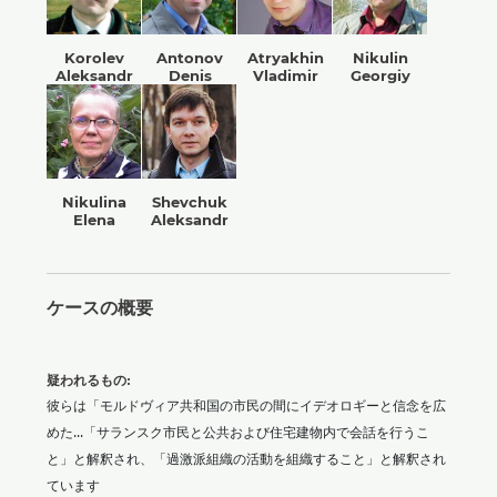
Korolev
Antonov
Atrуakhin
Nikulin
Aleksandr
Denis
Vladimir
Georgiy
Nikulina
Shevchuk
Elena
Aleksandr
ケースの概要
疑われるもの:
彼らは「モルドヴィア共和国の市民の間にイデオロギーと信念を広
めた...「サランスク市民と公共および住宅建物内で会話を行うこ
と」と解釈され、「過激派組織の活動を組織すること」と解釈され
ています