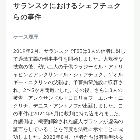
サランスクにおけるシェフチュク
らの事件
ケース履歴
2019年2月、サランスクでFSBは3人の信者に対し
て過激主義の刑事事件を開始しました。大規模な
捜索の後、幼い二人の子供ウラジーミル・アトリ
ャヒンとアレクサンドル・シェフチュク、ゲオル
ギー・ニクリンの父親は、予審拘留施設に収容さ
れ、2〜5か月間過ごした。その後、さらに3人の
被告、アレクサンドル・コロリョフ、エレナ・ニ
クリナ、デニス・アントノフが出廷しました。こ
の事件は2021年5月に裁判に持ち込まれました。
弁護側は、機密解除された証人ヴラソフが虚偽の
証言をしていることを何度も法廷に示すことに成
功しました。2022年8月、信者たちは有罪判決を