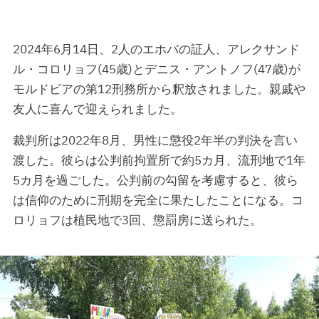
2024年6月14日、2人のエホバの証人、アレクサンド
ル・コロリョフ(45歳)とデニス・アントノフ(47歳)が
モルドビアの第12刑務所から釈放されました。親戚や
友人に喜んで迎えられました。
裁判所は2022年8月、男性に懲役2年半の判決を言い
渡した。彼らは公判前拘置所で約5カ月、流刑地で1年
5カ月を過ごした。公判前の勾留を考慮すると、彼ら
は信仰のために刑期を完全に果たしたことになる。コ
ロリョフは植民地で3回、懲罰房に送られた。