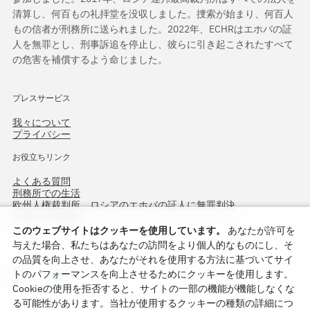
清算し、何百もの礼拝堂を没収しました。捜索が始まり、何百人
もの信者が刑務所に送られました。2022年、ECHRはエホバの証
人を無罪とし、刑事訴追を停止し、彼らに引き起こされたすべて
の危害を補償するよう命じました。
プレスサービス
我々について
プライバシー
お役立ちリンク
よくある質問
刑務所での生活
欧州人権裁判所、ロシアのエホバの証人に無罪判決
作戦北方75周年
このウェブサイトはクッキーを使用しています。
あなたが許可を
与えた場合、私たちはあなたの訪問をより個人的なものにし、そ
の品質を向上させ、あなたがそれを使用する方法に基づいてサイ
トのパフォーマンスを向上させるためにクッキーを使用します。
Cookieの使用を拒否すると、サイトの一部の機能が機能しなくな
る可能性があります。当社が使用するクッキーの種類の詳細につ