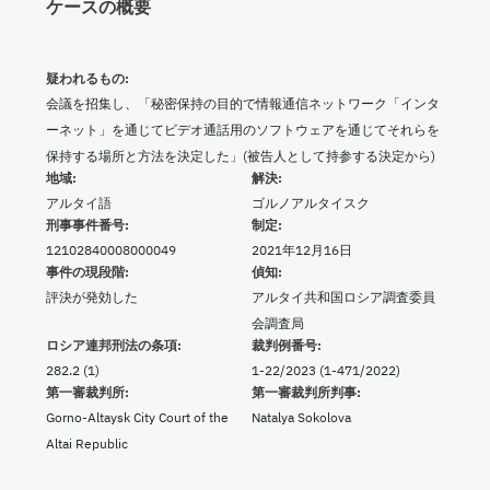
ケースの概要
疑われるもの:
会議を招集し、「秘密保持の目的で情報通信ネットワーク「インタ
ーネット」を通じてビデオ通話用のソフトウェアを通じてそれらを
保持する場所と方法を決定した」(被告人として持参する決定から)
地域:
解決:
アルタイ語
ゴルノアルタイスク
刑事事件番号:
制定:
12102840008000049
2021年12月16日
事件の現段階:
偵知:
評決が発効した
アルタイ共和国ロシア調査委員
会調査局
ロシア連邦刑法の条項:
裁判例番号:
282.2 (1)
1-22/2023 (1-471/2022)
第一審裁判所:
第一審裁判所判事:
Gorno-Altaysk City Court of the
Natalya Sokolova
Altai Republic