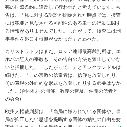
邦の国際条約に違反して行われたと考えています。被
告は、「私に対する訴訟が開始された時点では、捜査
には犯罪と見なされる可能性のある単一の行動に関す
る情報がありませんでした。したがって、捜査には刑
事事件を起こす根拠がなかった」と述べた。
カリストラトフはまた、ロシア連邦最高裁判所は、エ
ホバの証人の宗教も、その告白の方法も禁止していな
いと指摘した。「したがって、」とアレクサンドルは
続けた、「この宗教の信奉者は、信仰を放棄したり、
その表現の外面的な形式を放棄したりする必要はなか
った。(合同礼拝の開催、教義の普及、仲間の信者と
の会合)」
欧州人権裁判所は、「当局に嫌われている団体や、当
局が抑圧したい思想を提唱する団体の結社の自由を妨