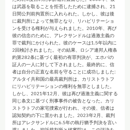
は武器を取ることを拒否したために逮捕され、21
日間公判前拘置所に入れられた。しかし、彼は後
に裁判所によって無罪となり、リハビリテーショ
ンを受ける権利が与えられました。2010年、再び
彼の信念のために、アレクサンドルは過激主義の
罪で裁判にかけられた。彼のケースは1.5年以内に
2回検討されました。その結果、ロシア連邦人権条
約第282条に基づく最初の有罪判決が、エホバの
証人の一人に対して下されました。最終的に、信
者は自分の正直な名前を守ることに成功しました:
アルタイ共和国の最高裁判所は、カリストラトフ
にリハビリテーションの権利を無罪としました。
しかし、2021年12月、彼は再び過激主義に関する
同じ条文に基づく刑事事件の被告となった。カリ
ストラトフの家宅捜索が行われ、その後、信者は
認知契約の下に置かれました。2023年2月、裁判
所はアレクサンドルに6.5年の執行猶予判決を言い
渡しました。控訴裁判所と破審院は、この評決を