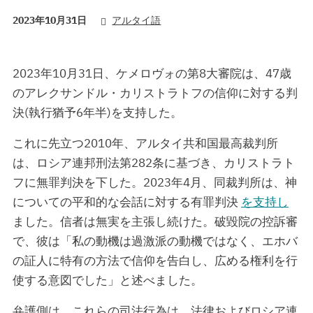
2023年10月31日
アルタイ語
2023年10月31日、ケメロヴォの第8大審院は、47歳
のアレクサンドル・カリストラトフの信仰に対する判
決(執行猶予6年半)を支持した。
これに先立つ2010年、アルタイ共和国最高裁判所
は、ロシア連邦刑法第282条に基づき、カリストラト
フに無罪判決を下した。2023年4月、同裁判所は、神
についての平和的な会話に対する有罪判決
を支持し
ました。信者は無実を主張し続けた。破毀院の控訴審
で、彼は「私の動機は過激派の動機ではなく、エホバ
の証人に特有の方法で信仰を告白し、広める権利を行
使する意図でした」と述べました。
弁護側は、これらの司法行為は、法律およびロシア連