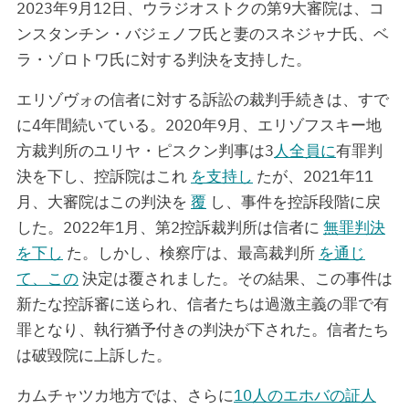
2023年9月12日、ウラジオストクの第9大審院は、コ
ンスタンチン・バジェノフ氏と妻のスネジャナ氏、ベ
ラ・ゾロトワ氏に対する判決を支持した。
エリゾヴォの信者に対する訴訟の裁判手続きは、すで
に4年間続いている。2020年9月、エリゾフスキー地
方裁判所のユリヤ・ピスクン判事は3
人全員に
有罪判
決を下し、控訴院はこれ
を支持し
たが、2021年11
月、大審院はこの判決を
覆
し、事件を控訴段階に戻
した。2022年1月、第2控訴裁判所は信者に
無罪判決
を下し
た。しかし、検察庁は、最高裁判所
を通じ
て、この
決定は覆されました。その結果、この事件は
新たな控訴審に送られ、信者たちは過激主義の罪で有
罪となり、執行猶予付きの判決が下された。信者たち
は破毀院に上訴した。
カムチャツカ地方では、さらに
10人のエホバの証人