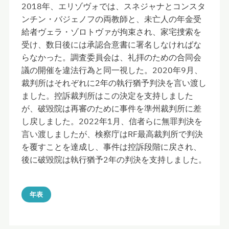
2018年、エリゾヴォでは、スネジャナとコンスタ
ンチン・バジェノフの両教師と、未亡人の年金受
給者ヴェラ・ゾロトヴァが拘束され、家宅捜索を
受け、数日後には承認合意書に署名しなければな
らなかった。調査委員会は、礼拝のための合同会
議の開催を違法行為と同一視した。2020年9月、
裁判所はそれぞれに2年の執行猶予判決を言い渡し
ました。控訴裁判所はこの決定を支持しました
が、破毀院は再審のために事件を準州裁判所に差
し戻しました。2022年1月、信者らに無罪判決を
言い渡しましたが、検察庁はRF最高裁判所で判決
を覆すことを達成し、事件は控訴段階に戻され、
後に破毀院は執行猶予2年の判決を支持しました。
年表