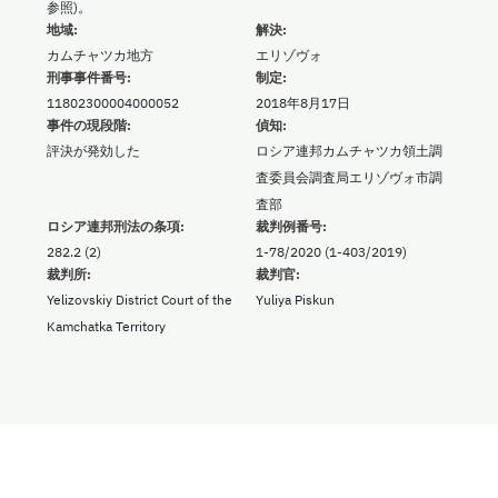
参照)。
地域:
解決:
カムチャツカ地方
エリゾヴォ
刑事事件番号:
制定:
11802300004000052
2018年8月17日
事件の現段階:
偵知:
評決が発効した
ロシア連邦カムチャツカ領土調
査委員会調査局エリゾヴォ市調
査部
ロシア連邦刑法の条項:
裁判例番号:
282.2 (2)
1-78/2020 (1-403/2019)
裁判所:
裁判官:
Yelizovskiy District Court of the
Yuliya Piskun
Kamchatka Territory