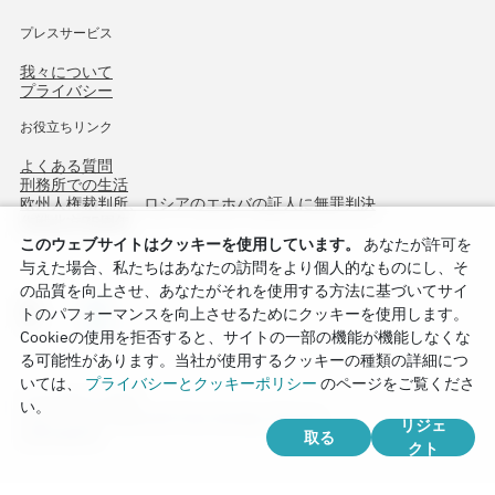
プレスサービス
我々について
プライバシー
お役立ちリンク
よくある質問
刑務所での生活
欧州人権裁判所、ロシアのエホバの証人に無罪判決
作戦北方75周年
このウェブサイトはクッキーを使用しています。
あなたが許可を
与えた場合、私たちはあなたの訪問をより個人的なものにし、そ
の品質を向上させ、あなたがそれを使用する方法に基づいてサイ
トのパフォーマンスを向上させるためにクッキーを使用します。
Cookieの使用を拒否すると、サイトの一部の機能が機能しなくな
る可能性があります。当社が使用するクッキーの種類の詳細につ
いては、
プライバシーとクッキーポリシー
のページをご覧くださ
Copyright © 2026
い。
Watch Tower Bible and Tract Society of Korea.
リジェ
取る
全著作権所有.
クト